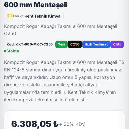
600 mm Menteşeli
Kent Teknik Kimya
Marka:
Kompozit Rögar Kapağı Takımı ø 600 mm Menteşeli
C250
Kod: KKT-600-MKC-C250
Yeni
C250
Hızlı Teslimat
Kilitli
Stokta
Kompozit Rögar Kapağı Takımı ø 600 mm Menteşeli TS
EN 124-5 standardına uygun üretilmiş olup paslanmaz,
hafif ve dayanıklıdır. Uzun ömürlü yapısı, korozyon
direnci ve estetik tasarımı ile şehir içi altyapı
uygulamalarında tercih edilir. Kent Teknik Kimya'nın
ileri kompozit teknolojisi ile üretilmiştir.
6.308,05 ₺
+
20
% KDV