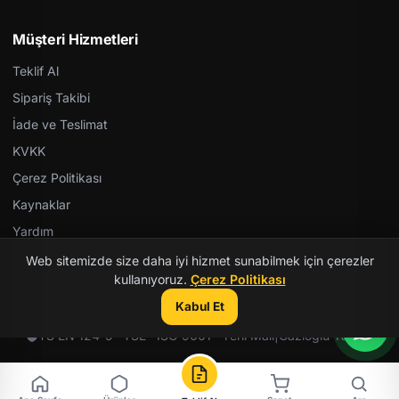
Müşteri Hizmetleri
Teklif Al
Sipariş Takibi
İade ve Teslimat
KVKK
Çerez Politikası
Kaynaklar
Yardım
Web sitemizde size daha iyi hizmet sunabilmek için çerezler
kullanıyoruz.
Çerez Politikası
Kabul Et
© 2026 Kent Teknik Kimya. Tüm hakları saklıdır.
TS EN 124-5 · TSE · ISO 9001 · Yerli Malı
|
Gazioğlu Yazılım