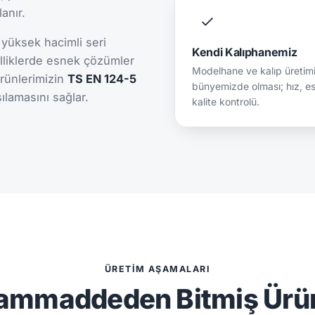
lanır.
yüksek hacimli seri
Kendi Kalıphanemiz
lliklerde esnek çözümler
Modelhane ve kalıp üretimi
rünlerimizin
TS EN 124-5
bünyemizde olması; hız, es
şılamasını sağlar.
kalite kontrolü.
ÜRETIM AŞAMALARI
ammaddeden Bitmiş Ürü