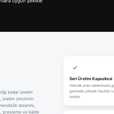
rtlara uygun şekilde
Seri Üretim Kapasitesi
Hidrolik pres hatlarımızla 
gamında yüksek hacimli, tu
liği kadar üretim
üretim.
, üretim zincirinin
ndislik tasarımı,
, presleme ve kalite