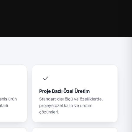
Proje Bazlı Özel Üretim
geniş ürün
Standart dışı ölçü ve özelliklerde,
tarlı
projeye özel kalıp ve üretim
çözümleri.