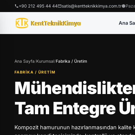
+90 212 495 44 44
satis@kentteknikkimya.com.tr
Paza
Ana Sa
Ana Sayfa
/
Kurumsal
/
Fabrika / Üretim
FABRIKA / ÜRETIM
Mühendislikte
Tam Entegre Ü
Kompozit hamurunun hazırlanmasından kalite k