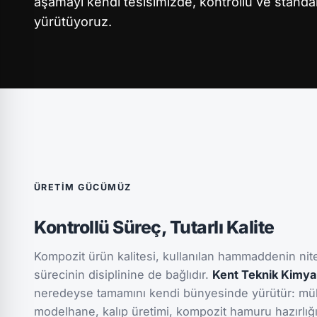
aşamayı kendi tesisimizde, kontrollü ve standa
yürütüyoruz.
ÜRETIM GÜCÜMÜZ
Kontrollü Süreç, Tutarlı Kalite
Kompozit ürün kalitesi, kullanılan hammaddenin nite
sürecinin disiplinine de bağlıdır.
Kent Teknik Kimya
neredeyse tamamını kendi bünyesinde yürütür: mühe
modelhane, kalıp üretimi, kompozit hamuru hazırlığı