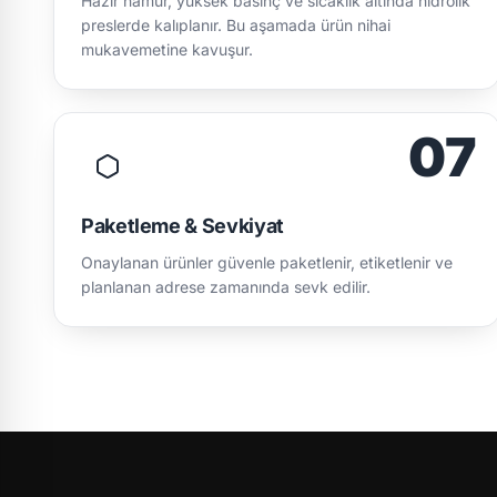
Hazır hamur, yüksek basınç ve sıcaklık altında hidrolik
preslerde kalıplanır. Bu aşamada ürün nihai
mukavemetine kavuşur.
07
Paketleme & Sevkiyat
Onaylanan ürünler güvenle paketlenir, etiketlenir ve
planlanan adrese zamanında sevk edilir.