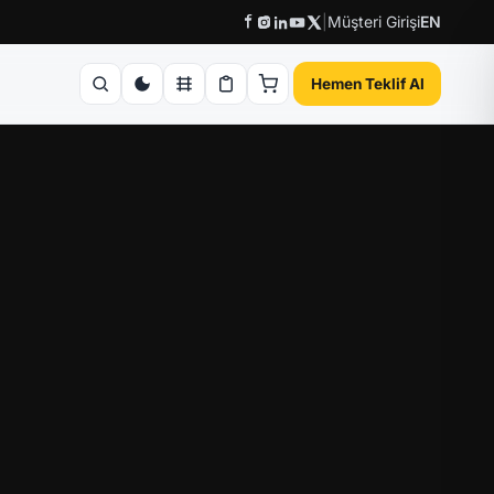
|
Müşteri Girişi
EN
Hemen Teklif Al