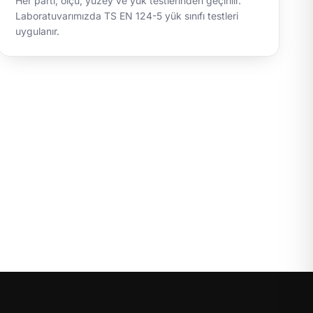
Her parti; ölçü, yüzey ve yük testlerinden geçirilir.
Laboratuvarımızda TS EN 124-5 yük sınıfı testleri
uygulanır.