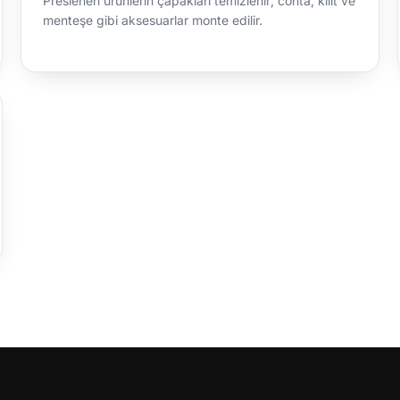
Preslenen ürünlerin çapakları temizlenir; conta, kilit ve
menteşe gibi aksesuarlar monte edilir.