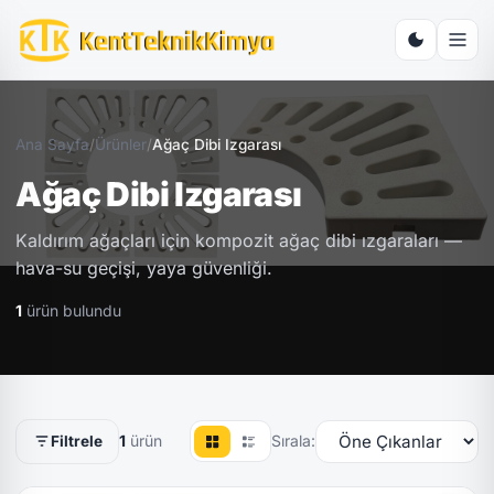
Ana Sayfa
/
Ürünler
/
Ağaç Dibi Izgarası
Ağaç Dibi Izgarası
Kaldırım ağaçları için kompozit ağaç dibi ızgaraları —
hava-su geçişi, yaya güvenliği.
1
ürün bulundu
1
ürün
Sırala:
Filtrele