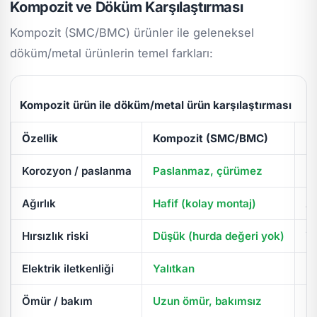
Kompozit ve Döküm Karşılaştırması
Kompozit (SMC/BMC) ürünler ile geleneksel
döküm/metal ürünlerin temel farkları:
Kompozit ürün ile döküm/metal ürün karşılaştırması
Özellik
Kompozit (SMC/BMC)
D
Korozyon / paslanma
Paslanmaz, çürümez
Pa
Ağırlık
Hafif (kolay montaj)
Ağ
Hırsızlık riski
Düşük (hurda değeri yok)
Yü
Elektrik iletkenliği
Yalıtkan
İl
Ömür / bakım
Uzun ömür, bakımsız
Pe