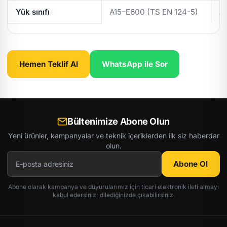
Yük sınıfı
A15–E600 (TS EN 124-5)
A
Hemen Teklif Al
WhatsApp ile Sor
Bültenimize Abone Olun
Yeni ürünler, kampanyalar ve teknik içeriklerden ilk siz haberdar
olun.
Abone Ol
Abone olarak kampanya ve duyurularımız için ticari elektronik ileti almayı
kabul edersiniz; dilediğinizde çıkabilirsiniz.