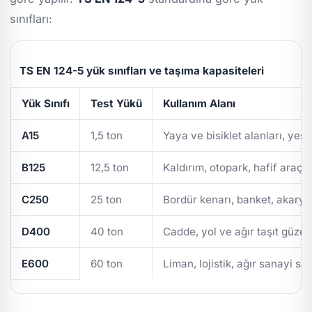
sınıfları:
TS EN 124-5 yük sınıfları ve taşıma kapasiteleri
Yük Sınıfı
Test Yükü
Kullanım Alanı
A15
1,5 ton
Yaya ve bisiklet alanları, yeşi
B125
12,5 ton
Kaldırım, otopark, hafif araç t
C250
25 ton
Bordür kenarı, banket, akarya
D400
40 ton
Cadde, yol ve ağır taşıt güzer
E600
60 ton
Liman, lojistik, ağır sanayi sa