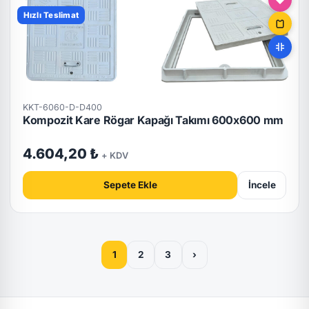
Hızlı Teslimat
KKT-6060-D-D400
Kompozit Kare Rögar Kapağı Takımı 600x600 mm
4.604,20 ₺
+ KDV
Sepete Ekle
İncele
1
2
3
›