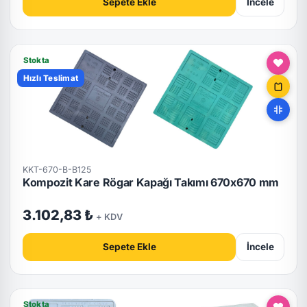
Sepete Ekle
İncele
Stokta
Hızlı Teslimat
KKT-670-B-B125
Kompozit Kare Rögar Kapağı Takımı 670x670 mm
3.102,83 ₺
+ KDV
Sepete Ekle
İncele
Stokta