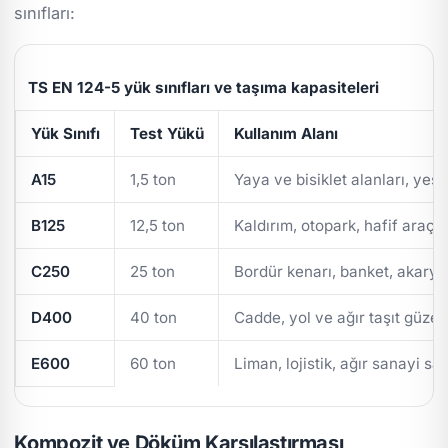
sınıfları:
TS EN 124-5 yük sınıfları ve taşıma kapasiteleri
Yük Sınıfı
Test Yükü
Kullanım Alanı
A15
1,5 ton
Yaya ve bisiklet alanları, yeşi
B125
12,5 ton
Kaldırım, otopark, hafif araç t
C250
25 ton
Bordür kenarı, banket, akarya
D400
40 ton
Cadde, yol ve ağır taşıt güzer
E600
60 ton
Liman, lojistik, ağır sanayi sa
Kompozit ve Döküm Karşılaştırması