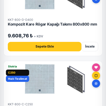
KKT-800-D-D400
Kompozit Kare Rögar Kapağı Takımı 800x800 mm
9.608,76 ₺
+ KDV
Sepete Ekle
İncele
Stokta
C250
Hızlı Teslimat
KKT-800-C-C250