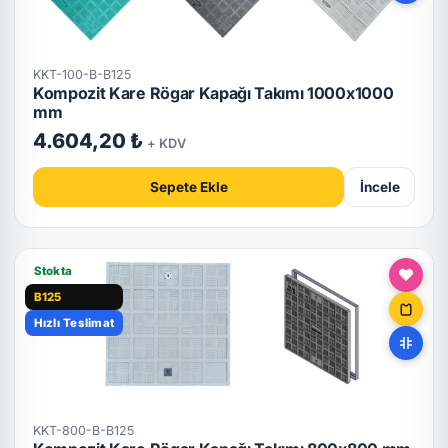
KKT-100-B-B125
Kompozit Kare Rögar Kapağı Takımı 1000x1000
mm
4.604,20 ₺
+ KDV
Sepete Ekle
İncele
Stokta
B125
Hızlı Teslimat
KKT-800-B-B125