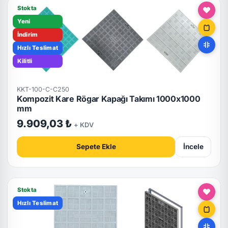
Stokta
Yeni
İndirim
Hızlı Teslimat
Kilitli
KKT-100-C-C250
Kompozit Kare Rögar Kapağı Takımı 1000x1000
mm
9.909,03 ₺
+ KDV
Sepete Ekle
İncele
Stokta
Hızlı Teslimat