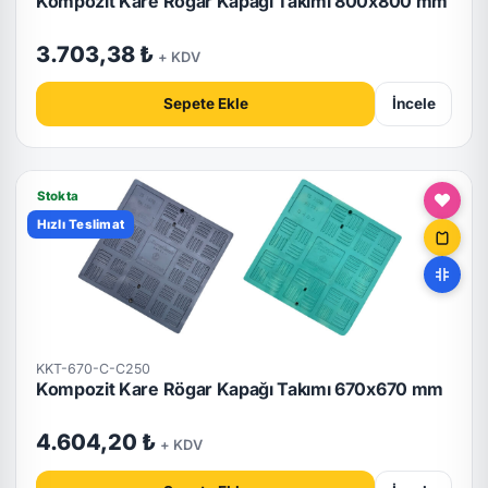
Kompozit Kare Rögar Kapağı Takımı 800x800 mm
3.703,38 ₺
+ KDV
Sepete Ekle
İncele
Stokta
Hızlı Teslimat
KKT-670-C-C250
Kompozit Kare Rögar Kapağı Takımı 670x670 mm
4.604,20 ₺
+ KDV