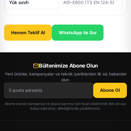
Yük sınıfı
A15–E600 (TS EN 124-5)
A
Hemen Teklif Al
WhatsApp ile Sor
Bültenimize Abone Olun
Yeni ürünler, kampanyalar ve teknik içeriklerden ilk siz haberdar
olun.
Abone Ol
Abone olarak kampanya ve duyurularımız için ticari elektronik ileti almayı
kabul edersiniz; dilediğinizde çıkabilirsiniz.