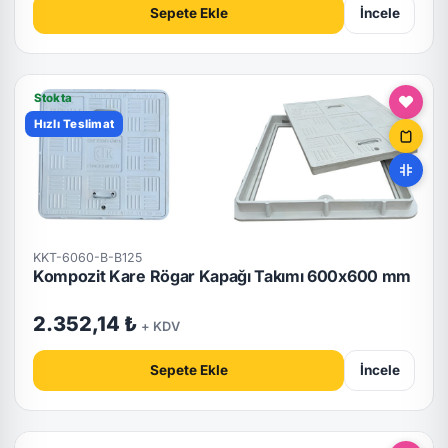
Sepete Ekle
İncele
Stokta
Hızlı Teslimat
KKT-6060-B-B125
Kompozit Kare Rögar Kapağı Takımı 600x600 mm
2.352,14 ₺
+ KDV
Sepete Ekle
İncele