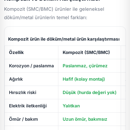
Kompozit (SMC/BMC) ürünler ile geleneksel
döküm/metal ürünlerin temel farkları:
Kompozit ürün ile döküm/metal ürün karşılaştırması
Özellik
Kompozit (SMC/BMC)
D
Korozyon / paslanma
Paslanmaz, çürümez
Pa
Ağırlık
Hafif (kolay montaj)
Ağ
Hırsızlık riski
Düşük (hurda değeri yok)
Yü
Elektrik iletkenliği
Yalıtkan
İl
Ömür / bakım
Uzun ömür, bakımsız
Pe