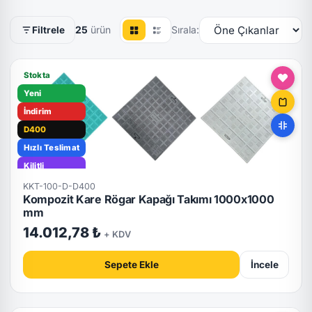
25
ürün
Sırala:
Filtrele
Stokta
Yeni
İndirim
D400
Hızlı Teslimat
Kilitli
KKT-100-D-D400
Kompozit Kare Rögar Kapağı Takımı 1000x1000
mm
14.012,78 ₺
+ KDV
Sepete Ekle
İncele