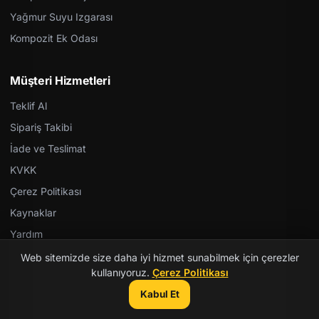
Yağmur Suyu Izgarası
Kompozit Ek Odası
Müşteri Hizmetleri
Teklif Al
Sipariş Takibi
İade ve Teslimat
KVKK
Çerez Politikası
Kaynaklar
Yardım
Web sitemizde size daha iyi hizmet sunabilmek için çerezler
kullanıyoruz.
Çerez Politikası
Kabul Et
© 2026 Kent Teknik Kimya. Tüm hakları saklıdır.
TS EN 124-5 · TSE · ISO 9001 · Yerli Malı
|
Gazioğlu Yazılım