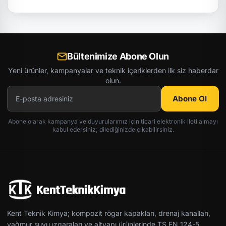
Bültenimize Abone Olun
Yeni ürünler, kampanyalar ve teknik içeriklerden ilk siz haberdar
olun.
Abone Ol
Abone olarak kampanya ve duyurularımız için ticari elektronik ileti almayı
kabul edersiniz; dilediğinizde çıkabilirsiniz.
Kent Teknik Kimya; kompozit rögar kapakları, drenaj kanalları,
yağmur suyu ızgaraları ve altyapı ürünlerinde TS EN 124-5