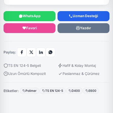
WhatsApp
Uzman Desteği
Favori
Yazdır
Paylaş:
TS EN 124-5 Belgeli
Hafif & Kolay Montaj
Uzun Ömürlü Kompozit
Paslanmaz & Çürümez
Etiketler:
Polimer
TS EN 124-5
D400
E600