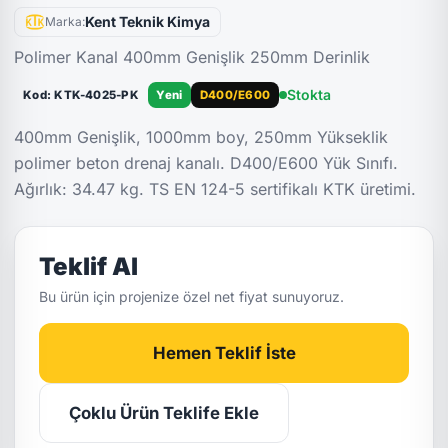
Kent Teknik Kimya
Marka:
Polimer Kanal 400mm Genişlik 250mm Derinlik
Stokta
Kod: KTK-4025-PK
Yeni
D400/E600
400mm Genişlik, 1000mm boy, 250mm Yükseklik
polimer beton drenaj kanalı. D400/E600 Yük Sınıfı.
Ağırlık: 34.47 kg. TS EN 124-5 sertifikalı KTK üretimi.
Teklif Al
Bu ürün için projenize özel net fiyat sunuyoruz.
Hemen Teklif İste
Çoklu Ürün Teklife Ekle