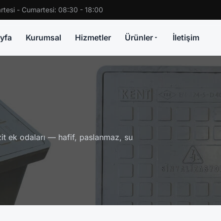
rtesi - Cumartesi: 08:30 - 18:00
yfa
Kurumsal
Hizmetler
Ürünler
İletişim
t ek odaları — hafif, paslanmaz, su