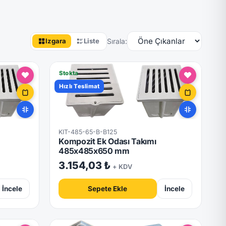
Sırala:
Izgara
Liste
Stokta
Hızlı Teslimat
KIT-485-65-B-B125
Kompozit Ek Odası Takımı
485x485x650 mm
3.154,03 ₺
+ KDV
İncele
Sepete Ekle
İncele