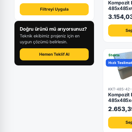
Kompozit E
485x485x
Filtreyi Uygula
3.154,0
Doğru ürünü mü arıyorsunuz?
Sep
Teknik ekibimiz projeniz için en
uygun çözümü belirlesin.
Hemen Teklif Al
Stokta
Hızlı Teslima
KKT-485-42
Kompozit E
485x485x
2.653,3
Sep