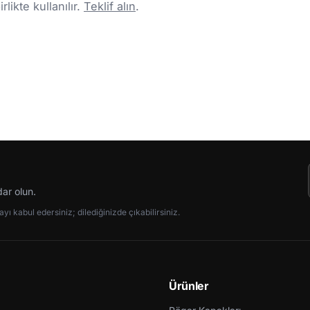
likte kullanılır.
Teklif alın
.
dar olun.
ı kabul edersiniz; dilediğinizde çıkabilirsiniz.
Ürünler