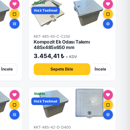
Stokta
Hızlı Teslimat
KKT-485-65-C-C250
Kompozit Ek Odası Takımı
485x485x650 mm
3.454,41 ₺
+ KDV
İncele
Sepete Ekle
İncele
Stokta
Hızlı Teslimat
KKT-485-42-D-D400