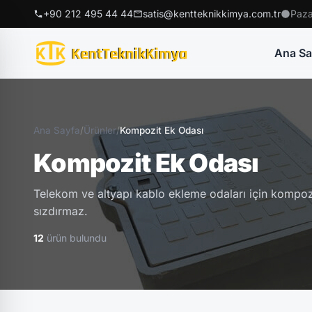
+90 212 495 44 44
satis@kentteknikkimya.com.tr
Paza
Ana Sa
Ana Sayfa
/
Ürünler
/
Kompozit Ek Odası
Kompozit Ek Odası
Telekom ve altyapı kablo ekleme odaları için kompozi
sızdırmaz.
12
ürün bulundu