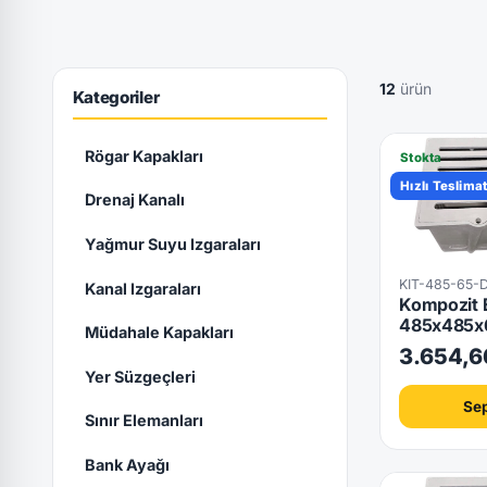
12
ürün
Kategoriler
Rögar Kapakları
Stokta
Hızlı Teslima
Drenaj Kanalı
Yağmur Suyu Izgaraları
KIT-485-65-
Kanal Izgaraları
Kompozit E
485x485x
Müdahale Kapakları
3.654,6
Yer Süzgeçleri
Sep
Sınır Elemanları
Bank Ayağı