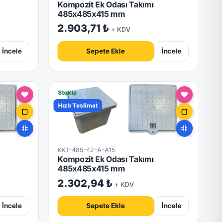
Kompozit Ek Odası Takımı
485x485x415 mm
2.903,71 ₺
+ KDV
İncele
Sepete Ekle
İncele
Stokta
Hızlı Teslimat
KKT-485-42-A-A15
Kompozit Ek Odası Takımı
485x485x415 mm
2.302,94 ₺
+ KDV
İncele
Sepete Ekle
İncele