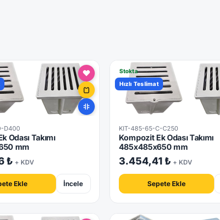
Stokta
t
Hızlı Teslimat
D-D400
KIT-485-65-C-C250
k Odası Takımı
Kompozit Ek Odası Takımı
650 mm
485x485x650 mm
6 ₺
3.454,41 ₺
+ KDV
+ KDV
ete Ekle
İncele
Sepete Ekle