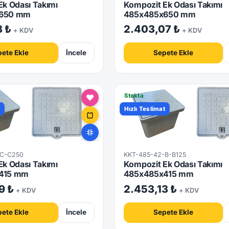
k Odası Takımı
Kompozit Ek Odası Takımı
650 mm
485x485x650 mm
3 ₺
2.403,07 ₺
+ KDV
+ KDV
ete Ekle
İncele
Sepete Ekle
Stokta
t
Hızlı Teslimat
-C-C250
KKT-485-42-B-B125
k Odası Takımı
Kompozit Ek Odası Takımı
415 mm
485x485x415 mm
9 ₺
2.453,13 ₺
+ KDV
+ KDV
ete Ekle
İncele
Sepete Ekle