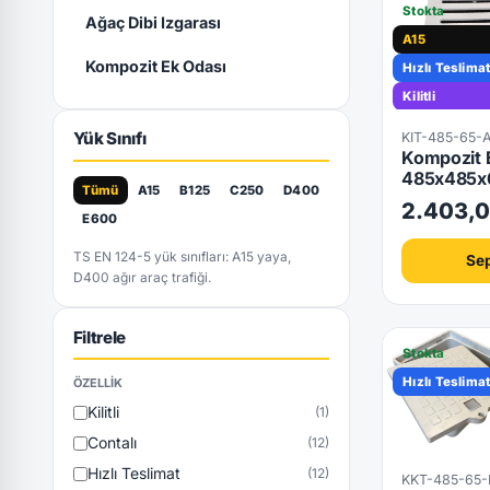
Stokta
Ağaç Dibi Izgarası
A15
Kompozit Ek Odası
Hızlı Teslima
Kilitli
Yük Sınıfı
KIT-485-65-
Kompozit E
485x485x
Tümü
A15
B125
C250
D400
2.403,0
E600
TS EN 124-5 yük sınıfları: A15 yaya,
Sep
D400 ağır araç trafiği.
Filtrele
Stokta
Hızlı Teslima
ÖZELLIK
Kilitli
(1)
Contalı
(12)
Hızlı Teslimat
(12)
KKT-485-65-