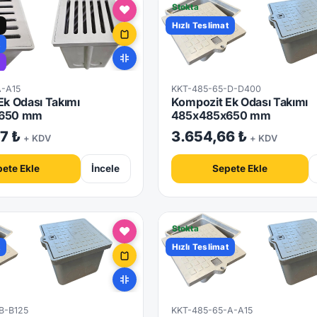
Stokta
Hızlı Teslimat
t
A-A15
KKT-485-65-D-D400
k Odası Takımı
Kompozit Ek Odası Takımı
650 mm
485x485x650 mm
7 ₺
3.654,66 ₺
+ KDV
+ KDV
ete Ekle
İncele
Sepete Ekle
Stokta
t
Hızlı Teslimat
B-B125
KKT-485-65-A-A15