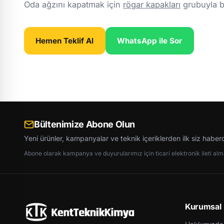
Oda ağzını kapatmak için
rögar kapakları
grubuyla bir
Hemen Teklif Al
WhatsApp ile Sor
Bültenimize Abone Olun
Yeni ürünler, kampanyalar ve teknik içeriklerden ilk siz haber
Abone olarak kampanya ve duyurularımız için ticari elektronik ileti almay
Kurumsal