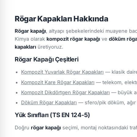
Rögar Kapakları Hakkında
Rögar kapağı
, altyapı şebekelerindeki muayene baca
Kimya olarak
kompozit rögar kapağı
ve
döküm röga
kapakları
üretiyoruz.
Rögar Kapağı Çeşitleri
Kompozit Yuvarlak Rögar Kapakları
— klasik dair
Kompozit Kare Rögar Kapakları
— telekom, elektr
Kompozit Dikdörtgen Rögar Kapakları
— büyük açı
Döküm Rögar Kapakları
— sfero/pik döküm, ağır t
Yük Sınıfları (TS EN 124-5)
Doğru
rögar kapağı
seçimi, montaj noktasındaki traf