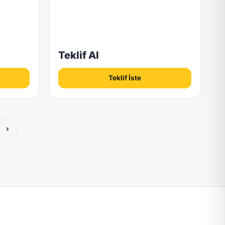
Teklif Al
Teklif İste
›