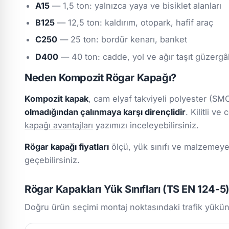
A15
— 1,5 ton: yalnızca yaya ve bisiklet alanları
B125
— 12,5 ton: kaldırım, otopark, hafif araç
C250
— 25 ton: bordür kenarı, banket
D400
— 40 ton: cadde, yol ve ağır taşıt güzergâ
Neden Kompozit Rögar Kapağı?
Kompozit kapak
, cam elyaf takviyeli polyester (S
olmadığından çalınmaya karşı dirençlidir
. Kilitli v
kapağı avantajları
yazımızı inceleyebilirsiniz.
Rögar kapağı fiyatları
ölçü, yük sınıfı ve malzemeye 
geçebilirsiniz.
Rögar Kapakları Yük Sınıfları (TS EN 124-5
Doğru ürün seçimi montaj noktasındaki trafik yükün