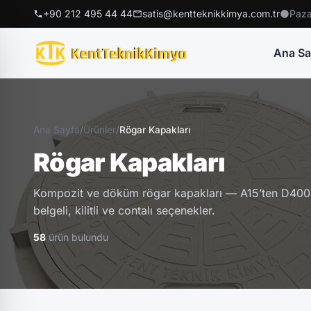
+90 212 495 44 44
satis@kentteknikkimya.com.tr
Paza
Ana Sa
Ana Sayfa
/
Ürünler
/
Rögar Kapakları
Rögar Kapakları
Kompozit ve döküm rögar kapakları — A15’ten D400’e
belgeli, kilitli ve contalı seçenekler.
58
ürün bulundu