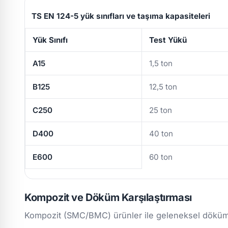
TS EN 124-5 yük sınıfları ve taşıma kapasiteleri
Yük Sınıfı
Test Yükü
A15
1,5 ton
B125
12,5 ton
C250
25 ton
D400
40 ton
E600
60 ton
Kompozit ve Döküm Karşılaştırması
Kompozit (SMC/BMC) ürünler ile geleneksel döküm/m