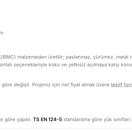
hı
MC/BMC) malzemeden üretilir; paslanmaz, çürümez, metal m
e contalı seçenekleriyle koku ve yetkisiz açılmaya karşı koru
göre değişir. Projeniz için net fiyat almak üzere
teklif f
)
e göre yapılır.
TS EN 124-5
standardına göre yük sınıfları: