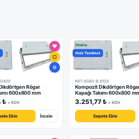
Stokta
t
Hızlı Teslimat
-D400
KKT-6080-B-B125
Dikdörtgen Rögar
Kompozit Dikdörtgen Röga
kımı 600x800 mm
Kapağı Takımı 600x800 m
4 ₺
3.251,77 ₺
+ KDV
+ KDV
ete Ekle
İncele
Sepete Ekle