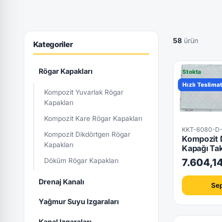
58
ürün
Kategoriler
Rögar Kapakları
Stokta
Hızlı Teslima
Kompozit Yuvarlak Rögar
Kapakları
Kompozit Kare Rögar Kapakları
KKT-6080-D
Kompozit Dikdörtgen Rögar
Kompozit 
Kapakları
Kapağı Ta
Döküm Rögar Kapakları
7.604,1
Drenaj Kanalı
Sep
Yağmur Suyu Izgaraları
Kanal Izgaraları