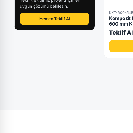
Teknik ekibimiz projeniz için en
uygun çözümü belirlesin.
KKT-600-54B
Kompozit 
Hemen Teklif Al
600 mm Kal
Teklif A