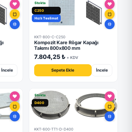
Stokta
C250
Hızlı Teslimat
KKT-800-C-C250
ğı
Kompozit Kare Rögar Kapağı
Takımı 800x800 mm
7.804,25 ₺
+ KDV
İncele
Sepete Ekle
İncele
Stokta
D400
KKT-600-TT1-D-D400