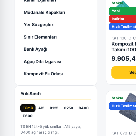
Stokta
Yeni
Müdahale Kapakları
İndirim
Yer Süzgeçleri
Hızlı Teslima
Kilitli
Sınır Elemanları
KKT-100-C-
Kompozit 
Takımı 1
Bank Ayağı
9.905,4
Ağaç Dibi Izgarası
Sep
Kompozit Ek Odası
Yük Sınıfı
Stokta
Hızlı Teslima
Tümü
A15
B125
C250
D400
E600
TS EN 124-5 yük sınıfları: A15 yaya,
D400 ağır araç trafiği.
KKT-670-D-