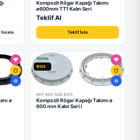
ğı
Kompozit Rögar Kapağı Takımı
ø600mm TT1 Kalın Seri
Teklif Al
İncele
Teklif İste
Stokta
B125
KKT-600-52B-B125
ımı ø
Kompozit Rögar Kapağı Takımı ø
600 mm Kalın Seri I