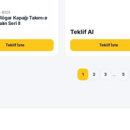
-B125
Rögar Kapağı Takımı ø
ın Seri II
l
Teklif Al
Teklif İste
Teklif İste
…
1
2
3
5