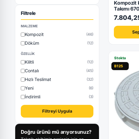
Kompozit 
Takımı 6
Filtrele
7.804,2
MALZEME
Sep
Kompozit
(46)
Döküm
(12)
ÖZELLIK
Stokta
Kilitli
(12)
B125
Contalı
(45)
Hızlı Teslimat
(32)
Yeni
(6)
İndirimli
(3)
Filtreyi Uygula
Doğru ürünü mü arıyorsunuz?