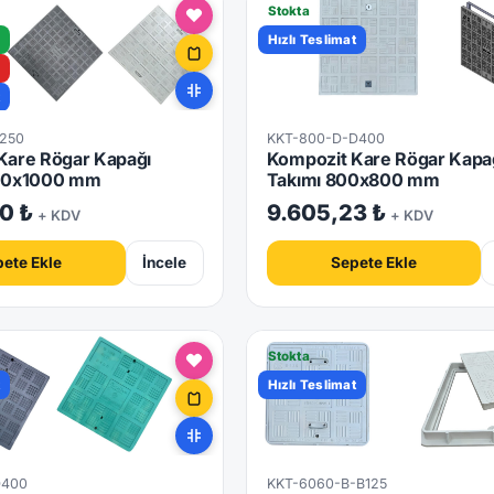
Stokta
Hızlı Teslimat
t
C250
KKT-800-D-D400
Kare Rögar Kapağı
Kompozit Kare Rögar Kapa
000x1000 mm
Takımı 800x800 mm
0 ₺
9.605,23 ₺
+ KDV
+ KDV
ete Ekle
İncele
Sepete Ekle
Stokta
t
Hızlı Teslimat
D400
KKT-6060-B-B125