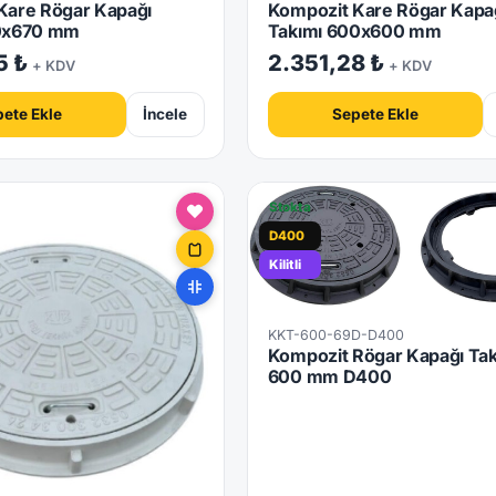
Kare Rögar Kapağı
Kompozit Kare Rögar Kapa
70x670 mm
Takımı 600x600 mm
5 ₺
2.351,28 ₺
+ KDV
+ KDV
ete Ekle
İncele
Sepete Ekle
Stokta
D400
Kilitli
KKT-600-69D-D400
Kompozit Rögar Kapağı Tak
600 mm D400