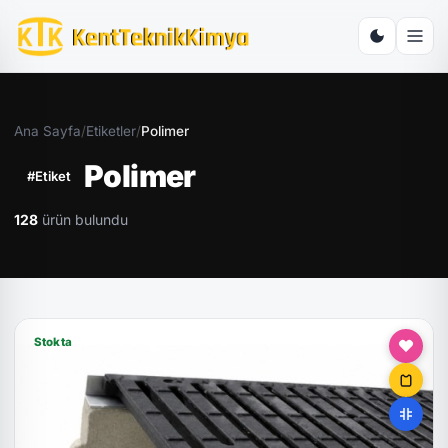
Ana Sayfa
/
Etiketler
/
Polimer
Polimer
#Etiket
128
ürün bulundu
Stokta