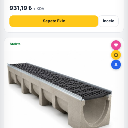
931,19 ₺
+ KDV
Sepete Ekle
İncele
Stokta