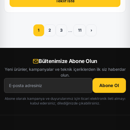
Teklif İste
…
1
2
3
11
›
Bültenimize Abone Olun
Yeni ürünler, kampanyalar ve teknik içeriklerden ilk siz haberdar
olun.
Abone Ol
Abone olarak kampanya ve duyurularımız için ticari elektronik ileti almayı
kabul edersiniz; dilediğinizde çıkabilirsiniz.