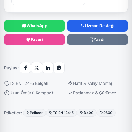
WhatsApp
Uzman Desteği
Favori
Yazdır
Paylaş:
TS EN 124-5 Belgeli
Hafif & Kolay Montaj
Uzun Ömürlü Kompozit
Paslanmaz & Çürümez
Etiketler:
Polimer
TS EN 124-5
D400
E600