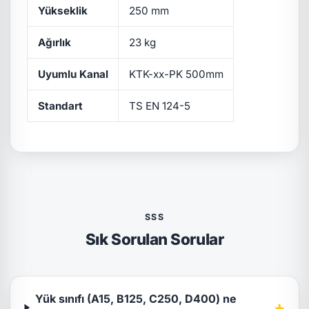
Yükseklik
250 mm
Ağırlık
23 kg
Uyumlu Kanal
KTK-xx-PK 500mm
Standart
TS EN 124-5
SSS
Sık Sorulan Sorular
Yük sınıfı (A15, B125, C250, D400) ne
+