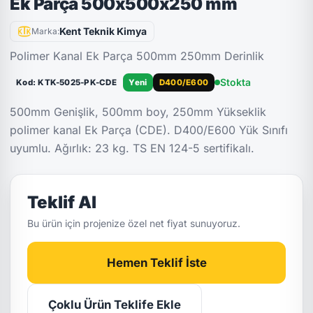
Ek Parça 500x500x250 mm
Kent Teknik Kimya
Marka:
Polimer Kanal Ek Parça 500mm 250mm Derinlik
Stokta
Kod: KTK-5025-PK-CDE
Yeni
D400/E600
500mm Genişlik, 500mm boy, 250mm Yükseklik
polimer kanal Ek Parça (CDE). D400/E600 Yük Sınıfı
uyumlu. Ağırlık: 23 kg. TS EN 124-5 sertifikalı.
Teklif Al
Bu ürün için projenize özel net fiyat sunuyoruz.
Hemen Teklif İste
Çoklu Ürün Teklife Ekle