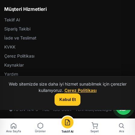
Müşteri Hizmetleri
Teklif Al
Sipariş Takibi
İade ve Teslimat
KVKK
Çerez Politikası
Kaynaklar
Yardım
Web sitemizde size daha iyi hizmet sunabilmek için çerezler
kullanıyoruz.
Çerez Politikası
Kabul Et
© 2026 Kent Teknik Kimya. Tüm hakları saklıdır.
TS EN 124-5 · TSE · ISO 9001 · Yerli Malı
|
Gazioğlu Yazılım
Ana Sayfa
Ürünler
Sepet
Ara
Teklif Al