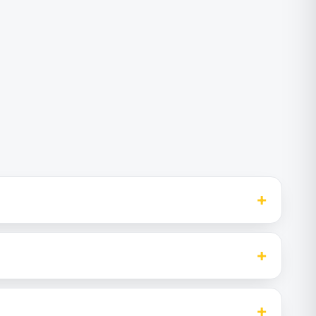
+
+
+