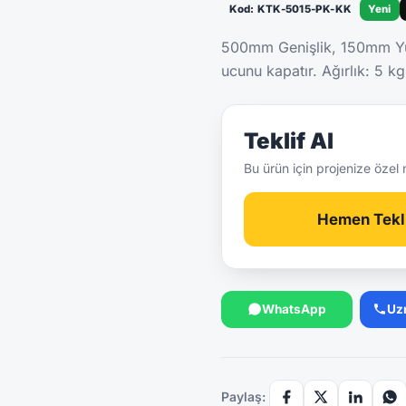
Kod: KTK-5015-PK-KK
Yeni
500mm Genişlik, 150mm Yük
ucunu kapatır. Ağırlık: 5 
Teklif Al
Bu ürün için projenize özel 
Hemen Tekli
WhatsApp
Uz
Paylaş: