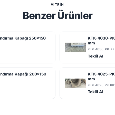
VITRIN
Benzer Ürünler
andırma Kapağı 250x150
KTK-4030-PK-
mm
m
KTK-4030-PK-KK
Teklif Al
andırma Kapağı 200x150
KTK-4025-PK-
mm
KTK-4025-PK-KK
Teklif Al