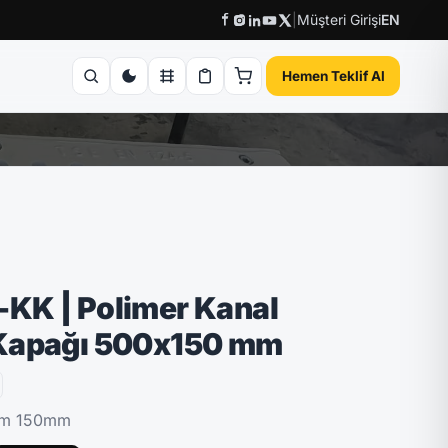
|
Müşteri Girişi
EN
Hemen Teklif Al
KK | Polimer Kanal
Kapağı 500x150 mm
mm 150mm