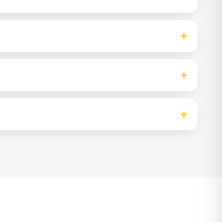
+
+
+