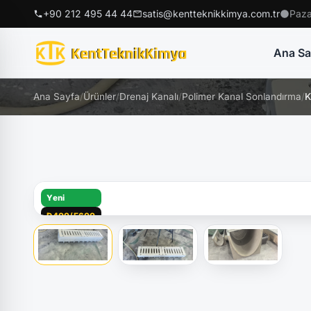
+90 212 495 44 44
satis@kentteknikkimya.com.tr
Paza
Ana Sa
Ana Sayfa
/
Ürünler
/
Drenaj Kanalı
/
Polimer Kanal Sonlandırma
/
K
Yeni
D400/E600