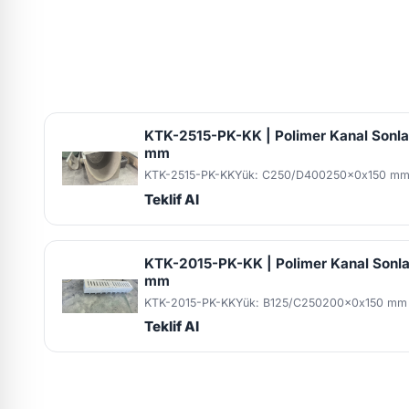
KTK-2515-PK-KK | Polimer Kanal Sonl
mm
KTK-2515-PK-KK
Yük: C250/D400
250x0x150 m
Teklif Al
KTK-2015-PK-KK | Polimer Kanal Sonl
mm
KTK-2015-PK-KK
Yük: B125/C250
200x0x150 mm
Teklif Al