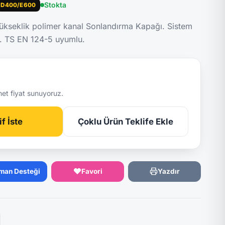
Stokta
D400/E600
seklik polimer kanal Sonlandırma Kapağı. Sistem
kg. TS EN 124-5 uyumlu.
net fiyat sunuyoruz.
f İste
Çoklu Ürün Teklife Ekle
man Desteği
Favori
Yazdır