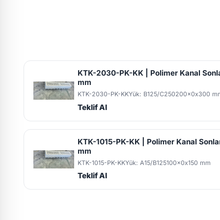
KTK-2030-PK-KK | Polimer Kanal Son
mm
KTK-2030-PK-KK
Yük: B125/C250
200x0x300 m
Teklif Al
KTK-1015-PK-KK | Polimer Kanal Sonl
mm
KTK-1015-PK-KK
Yük: A15/B125
100x0x150 mm
Teklif Al