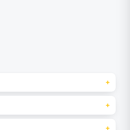
+
+
+