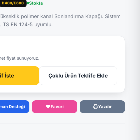
Stokta
D400/E600
kseklik polimer kanal Sonlandırma Kapağı. Sistem
kg. TS EN 124-5 uyumlu.
net fiyat sunuyoruz.
f İste
Çoklu Ürün Teklife Ekle
man Desteği
Favori
Yazdır