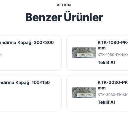
VITRIN
Benzer Ürünler
landırma Kapağı 200x300
KTK-1080-PK-
mm
m
KTK-1080-PK-KK
Teklif Al
andırma Kapağı 100x150
KTK-3030-PK-
mm
KTK-3030-PK-KK
Teklif Al