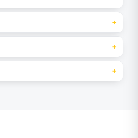
+
+
+