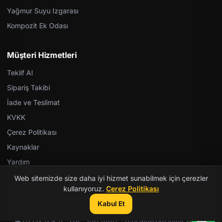
Yağmur Suyu Izgarası
Kompozit Ek Odası
Müşteri Hizmetleri
Teklif Al
Sipariş Takibi
İade ve Teslimat
KVKK
Çerez Politikası
Kaynaklar
Yardım
Web sitemizde size daha iyi hizmet sunabilmek için çerezler
kullanıyoruz.
Çerez Politikası
Kabul Et
© 2026 Kent Teknik Kimya. Tüm hakları saklıdır.
TS EN 124-5 · TSE · ISO 9001 · Yerli Malı
|
Gazioğlu Yazılım