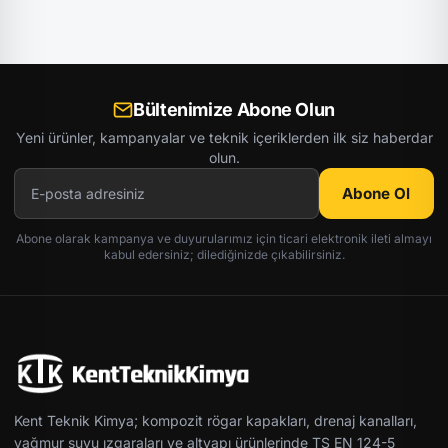
Bültenimize Abone Olun
Yeni ürünler, kampanyalar ve teknik içeriklerden ilk siz haberdar
olun.
Abone Ol
Abone olarak kampanya ve duyurularımız için ticari elektronik ileti almayı
kabul edersiniz; dilediğinizde çıkabilirsiniz.
Kent Teknik Kimya; kompozit rögar kapakları, drenaj kanalları,
yağmur suyu ızgaraları ve altyapı ürünlerinde TS EN 124-5