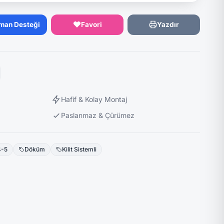
man Desteği
Favori
Yazdır
Hafif & Kolay Montaj
Paslanmaz & Çürümez
4-5
Döküm
Kilit Sistemli