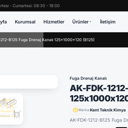
rtesi - Cumartesi: 08:30 - 18:00
yfa
Kurumsal
Hizmetler
Ürünler
İletişim
212-B125 Fuga Drenaj Kanalı 125x1000x120 (B125)
Fuga Drenaj Kanalı
AK-FDK-1212-
125x1000x120
Kent Teknik Kimya
Marka:
AK-FDK-1212-B125 Fuga Dr