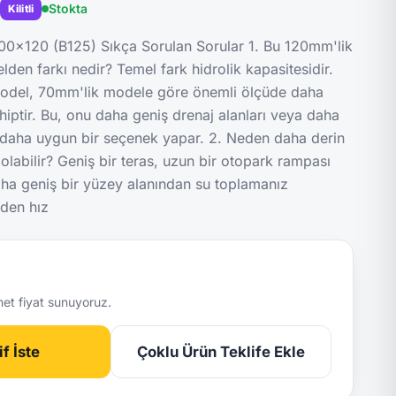
Stokta
Kilitli
00x120 (B125) Sıkça Sorulan Sorular 1. Bu 120mm'lik
en farkı nedir? Temel fark hidrolik kapasitesidir.
odel, 70mm'lik modele göre önemli ölçüde daha
iptir. Bu, onu daha geniş drenaj alanları veya daha
n daha uygun bir seçenek yapar. 2. Neden daha derin
 olabilir? Geniş bir teras, uzun bir otopark rampası
aha geniş bir yüzey alanından su toplamanız
eden hız
net fiyat sunuyoruz.
f İste
Çoklu Ürün Teklife Ekle