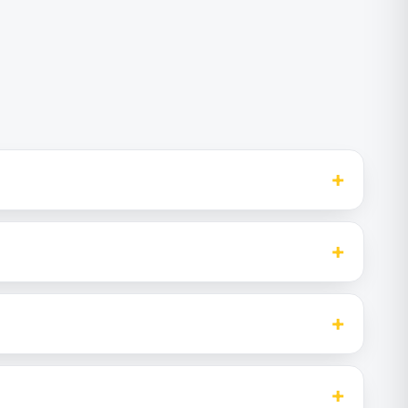
+
+
+
+