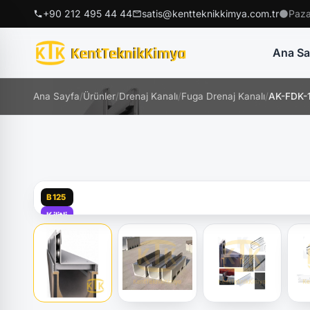
+90 212 495 44 44
satis@kentteknikkimya.com.tr
Paza
Ana Sa
Ana Sayfa
/
Ürünler
/
Drenaj Kanalı
/
Fuga Drenaj Kanalı
/
AK-FDK-1
B125
Kilitli