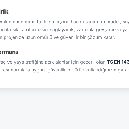
rlik
li ölçüde daha fazla su taşıma hacmi sunan bu model, suyun 
anala sıkıca oturmasını sağlayarak, zamanla gevşeme veya s
n projenize uzun ömürlü ve güvenilir bir çözüm katar.
formans
aç ve yaya trafiğine açık alanlar için geçerli olan
TS EN 14
rarası normlara uygun, güvenilir bir ürün kullandığınızın garant