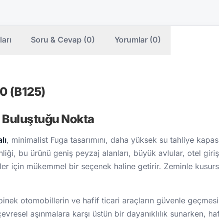
ları
Soru & Cevap (0)
Yorumlar (0)
0 (B125)
 Buluştuğu Nokta
lı
, minimalist Fuga tasarımını, daha yüksek su tahliye kapasit
inliği, bu ürünü geniş peyzaj alanları, büyük avlular, otel gi
eler için mükemmel bir seçenek haline getirir. Zeminle kusurs
binek otomobillerin ve hafif ticari araçların güvenle geçmes
çevresel aşınmalara karşı üstün bir dayanıklılık sunarken, h