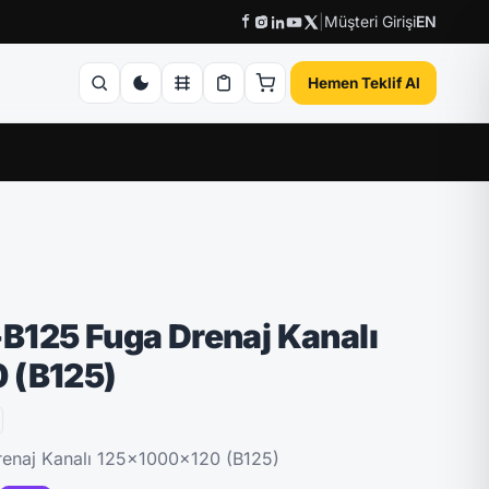
|
Müşteri Girişi
EN
Hemen Teklif Al
B125 Fuga Drenaj Kanalı
 (B125)
enaj Kanalı 125x1000x120 (B125)