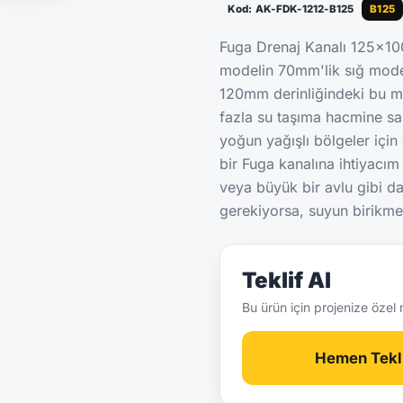
Kod: AK-FDK-1212-B125
B125
Fuga Drenaj Kanalı 125x10
modelin 70mm'lik sığ modeld
120mm derinliğindeki bu m
fazla su taşıma hacmine sah
yoğun yağışlı bölgeler içi
bir Fuga kanalına ihtiyacım
veya büyük bir avlu gibi d
gerekiyorsa, suyun birikm
Teklif Al
Bu ürün için projenize özel 
Hemen Tekli