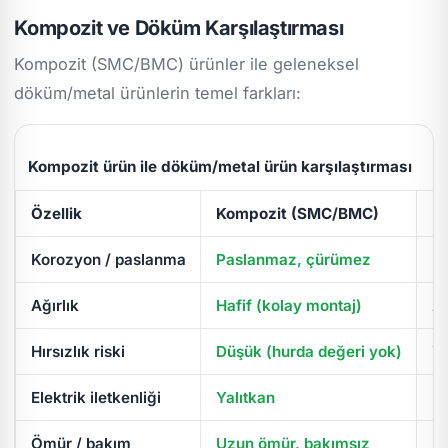
Kompozit ve Döküm Karşılaştırması
Kompozit (SMC/BMC) ürünler ile geleneksel
döküm/metal ürünlerin temel farkları:
Kompozit ürün ile döküm/metal ürün karşılaştırması
Özellik
Kompozit (SMC/BMC)
D
Korozyon / paslanma
Paslanmaz, çürümez
Pa
Ağırlık
Hafif (kolay montaj)
Ağ
Hırsızlık riski
Düşük (hurda değeri yok)
Yü
Elektrik iletkenliği
Yalıtkan
İl
Ömür / bakım
Uzun ömür, bakımsız
Pe