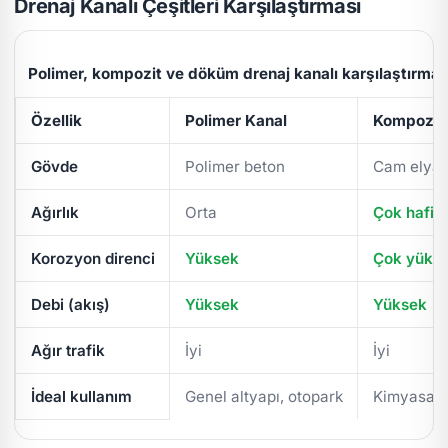
Drenaj Kanalı Çeşitleri Karşılaştırması
Polimer, kompozit ve döküm drenaj kanalı karşılaştırmas
Özellik
Polimer Kanal
Kompozit 
Gövde
Polimer beton
Cam elyaf
Ağırlık
Orta
Çok hafif
Korozyon direnci
Yüksek
Çok yüks
Debi (akış)
Yüksek
Yüksek
Ağır trafik
İyi
İyi
İdeal kullanım
Genel altyapı, otopark
Kimyasal/