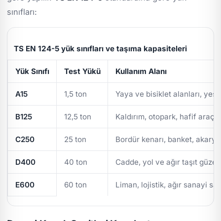
sınıfları:
TS EN 124-5 yük sınıfları ve taşıma kapasiteleri
Yük Sınıfı
Test Yükü
Kullanım Alanı
A15
1,5 ton
Yaya ve bisiklet alanları, yeşi
B125
12,5 ton
Kaldırım, otopark, hafif araç t
C250
25 ton
Bordür kenarı, banket, akarya
D400
40 ton
Cadde, yol ve ağır taşıt güzer
E600
60 ton
Liman, lojistik, ağır sanayi sa