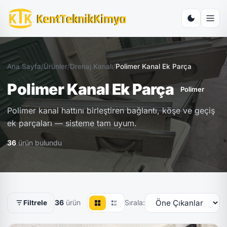
Ana Sayfa
/
Ürünler
/
Drenaj Kanalı
/
Polimer Kanal Ek Parça
Polimer Kanal Ek Parça
Polimer
Polimer kanal hattını birleştiren bağlantı, köşe ve geçiş
ek parçaları — sisteme tam uyum.
36
ürün bulundu
36
ürün
Sırala:
Filtrele