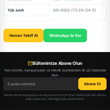
Yük sınıfı
A15–E600 (TS EN 124-5)
A
Hemen Teklif Al
WhatsApp ile Sor
Bültenimize Abone Olun
Yeni ürünler, kampanyalar ve teknik içeriklerden ilk siz haberdar
olun.
Abone Ol
Abone olarak kampanya ve duyurularımız için ticari elektronik ileti almayı
kabul edersiniz; dilediğinizde çıkabilirsiniz.