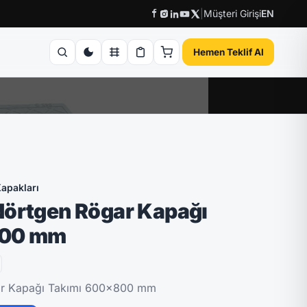
|
Müşteri Girişi
EN
Hemen Teklif Al
apakları
dörtgen Rögar Kapağı
800 mm
ar Kapağı Takımı 600x800 mm