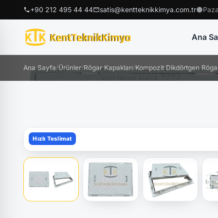
+90 212 495 44 44
satis@kentteknikkimya.com.tr
Paza
Ana Sa
Ana Sayfa
/
Ürünler
/
Rögar Kapakları
/
Kompozit Dikdörtgen Rögar
Hızlı Teslimat