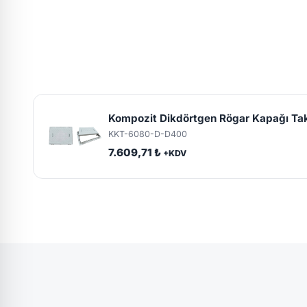
Kompozit Dikdörtgen Rögar Kapağı T
KKT-6080-D-D400
7.609,71 ₺
+KDV