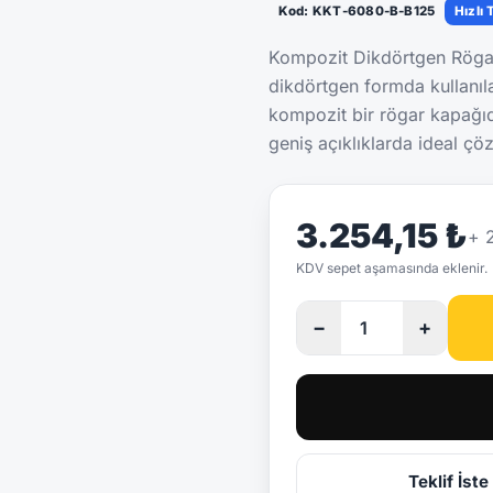
Kod: KKT-6080-B-B125
Hızlı 
Kompozit Dikdörtgen Röga
dikdörtgen formda kullanı
kompozit bir rögar kapağıdı
geniş açıklıklarda ideal çö
3.254,15 ₺
+
KDV sepet aşamasında eklenir.
−
+
Teklif İste