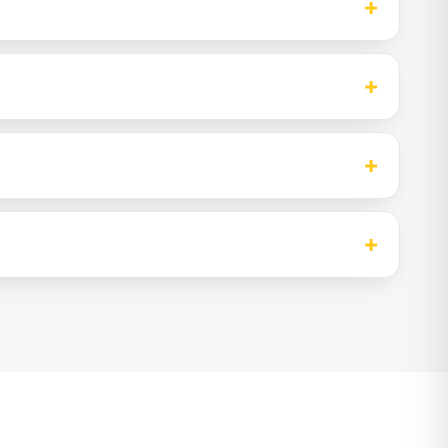
+
+
+
+