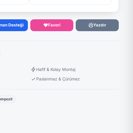
man Desteği
Favori
Yazdır
Hafif & Kolay Montaj
Paslanmaz & Çürümez
ompozit