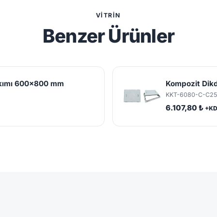
VITRIN
Benzer Ürünler
akımı 600x800 mm
Kompozit Dik
KKT-6080-C-C2
6.107,80 ₺
+K