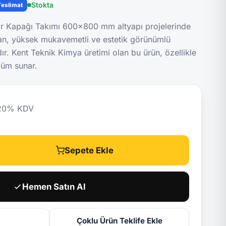
Stokta
Teslimat
r Kapağı Takımı 600x800 mm altyapı projelerinde
lan, yüksek mukavemetli ve estetik görünümlü
r. Kent Teknik Kimya üretimi olan bu ürün, özellikle
züm sunar.
20
% KDV
Sepete Ekle
Hemen Satın Al
Çoklu Ürün Teklife Ekle