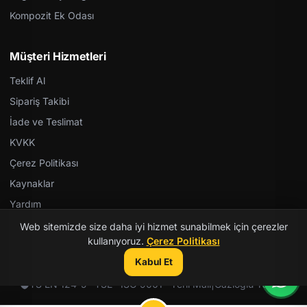
Kompozit Ek Odası
Müşteri Hizmetleri
Teklif Al
Sipariş Takibi
İade ve Teslimat
KVKK
Çerez Politikası
Kaynaklar
Yardım
Web sitemizde size daha iyi hizmet sunabilmek için çerezler
kullanıyoruz.
Çerez Politikası
Kabul Et
© 2026 Kent Teknik Kimya. Tüm hakları saklıdır.
TS EN 124-5 · TSE · ISO 9001 · Yerli Malı
|
Gazioğlu Yazılım