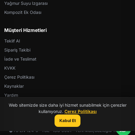
Yağmur Suyu Izgarası
Kompozit Ek Odası
Müşteri Hizmetleri
Teklif Al
Sipariş Takibi
İade ve Teslimat
KVKK
Çerez Politikası
Kaynaklar
Yardım
Web sitemizde size daha iyi hizmet sunabilmek için çerezler
kullanıyoruz.
Çerez Politikası
Kabul Et
© 2026 Kent Teknik Kimya. Tüm hakları saklıdır.
TS EN 124-5 · TSE · ISO 9001 · Yerli Malı
|
Gazioğlu Yazılım