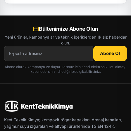
Bültenimize Abone Olun
Yeni ürünler, kampanyalar ve teknik içeriklerden ilk siz haberdar
olun.
Abone Ol
Abone olarak kampanya ve duyurularımız için ticari elektronik ileti almayı
kabul edersiniz; dilediğinizde çıkabilirsiniz.
Kent Teknik Kimya; kompozit rögar kapakları, drenaj kanalları,
yağmur suyu ızgaraları ve altyapı ürünlerinde TS EN 124-5