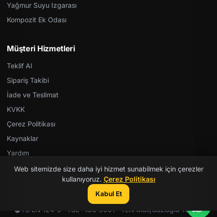
Yağmur Suyu Izgarası
Kompozit Ek Odası
Müşteri Hizmetleri
Teklif Al
Sipariş Takibi
İade ve Teslimat
KVKK
Çerez Politikası
Kaynaklar
Yardım
Web sitemizde size daha iyi hizmet sunabilmek için çerezler
kullanıyoruz.
Çerez Politikası
Kabul Et
© 2026 Kent Teknik Kimya. Tüm hakları saklıdır.
TS EN 124-5 · TSE · ISO 9001 · Yerli Malı
|
Gazioğlu Yazılım