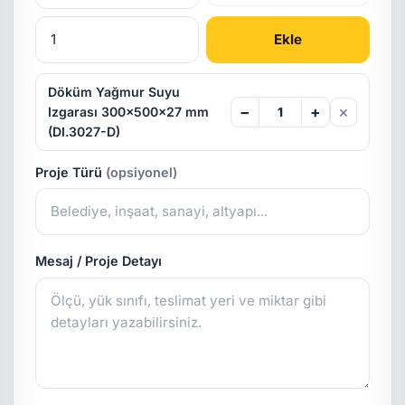
Ekle
Döküm Yağmur Suyu
×
−
+
Izgarası 300x500x27 mm
(DI.3027-D)
Proje Türü
(opsiyonel)
Mesaj / Proje Detayı