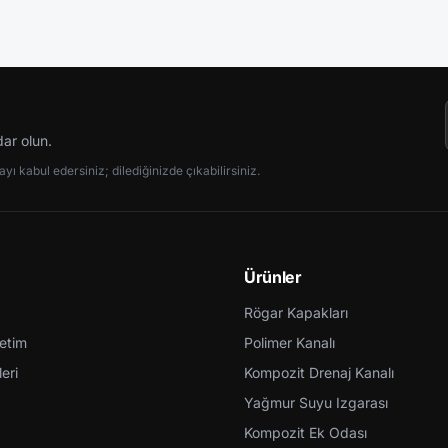
dar olun.
ı kabul edersiniz; dilediğinizde çıkabilirsiniz.
Ürünler
Rögar Kapakları
retim
Polimer Kanalı
eri
Kompozit Drenaj Kanalı
Yağmur Suyu Izgarası
Kompozit Ek Odası