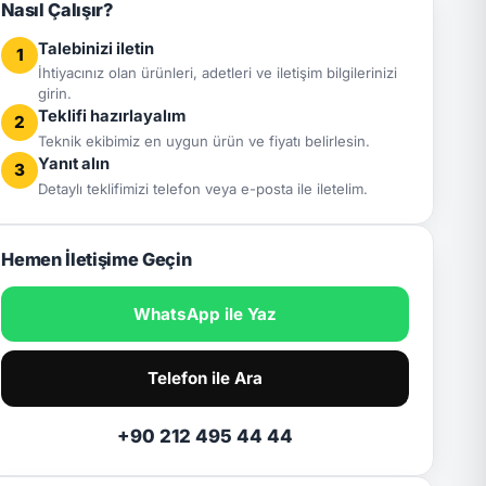
Nasıl Çalışır?
Talebinizi iletin
1
İhtiyacınız olan ürünleri, adetleri ve iletişim bilgilerinizi
girin.
Teklifi hazırlayalım
2
Teknik ekibimiz en uygun ürün ve fiyatı belirlesin.
Yanıt alın
3
Detaylı teklifimizi telefon veya e-posta ile iletelim.
Hemen İletişime Geçin
WhatsApp ile Yaz
Telefon ile Ara
+90 212 495 44 44