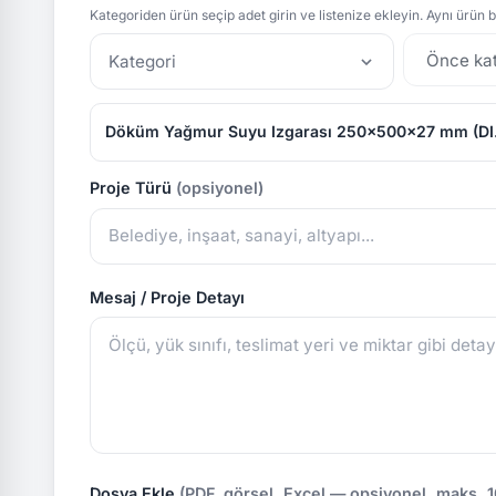
Kategoriden ürün seçip adet girin ve listenize ekleyin. Aynı ürün bi
Kategori
Döküm Yağmur Suyu Izgarası 250x500x27 mm (DI
Proje Türü
(opsiyonel)
Mesaj / Proje Detayı
Dosya Ekle
(PDF, görsel, Excel — opsiyonel, maks. 