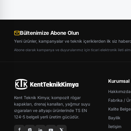
Bültenimize Abone Olun
Yeni ürünler, kampanyalar ve teknik içeriklerden ilk siz haber
Abone olarak kampanya ve duyurularımız için ticari elektronik ileti almay
Kurumsal
Hakkımızda
Kent Teknik Kimya; kompozit rögar
Fabrika / Ü
kapakları, drenaj kanalları, yağmur suyu
Kalite Belgel
ızgaraları ve altyapı ürünlerinde TS EN
124-5 belgeli yerli üretim gücüdür.
Bayilik
İletişim