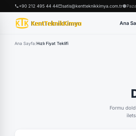
+90 212 495 44 44
satis@kentteknikkimya.com.tr
Paza
Ana Sa
Ana Sayfa
/
Hızlı Fiyat Teklifi
D
Formu doldu
ilet