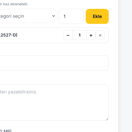
r kez eklenebilir.
Ekle
×
−
+
.2527-D)
10 MB)