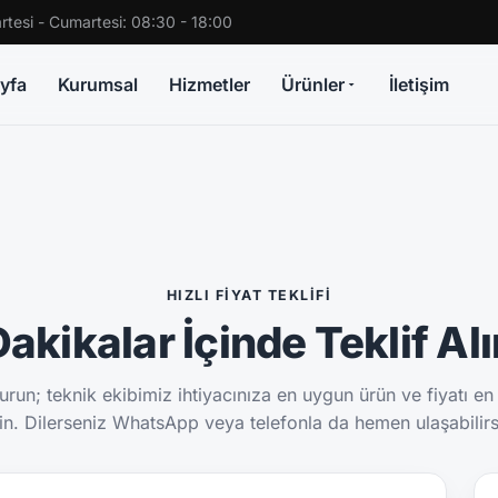
rtesi - Cumartesi: 08:30 - 18:00
yfa
Kurumsal
Hizmetler
Ürünler
İletişim
HIZLI FIYAT TEKLIFI
akikalar İçinde Teklif Al
run; teknik ekibimiz ihtiyacınıza en uygun ürün ve fiyatı en
sin. Dilerseniz WhatsApp veya telefonla da hemen ulaşabilirs