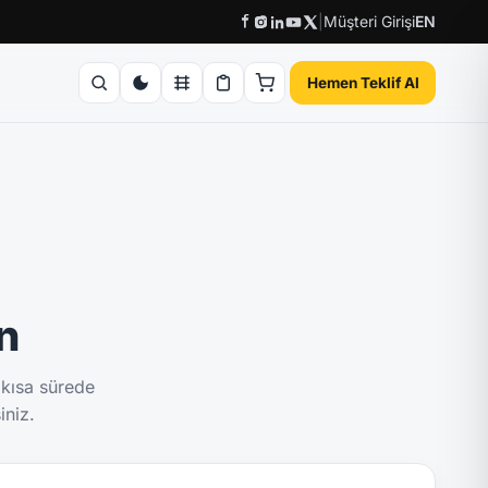
|
Müşteri Girişi
EN
Hemen Teklif Al
ın
 kısa sürede
iniz.