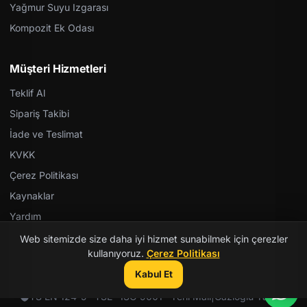
Yağmur Suyu Izgarası
Kompozit Ek Odası
Müşteri Hizmetleri
Teklif Al
Sipariş Takibi
İade ve Teslimat
KVKK
Çerez Politikası
Kaynaklar
Yardım
Web sitemizde size daha iyi hizmet sunabilmek için çerezler
kullanıyoruz.
Çerez Politikası
Kabul Et
© 2026 Kent Teknik Kimya. Tüm hakları saklıdır.
TS EN 124-5 · TSE · ISO 9001 · Yerli Malı
|
Gazioğlu Yazılım