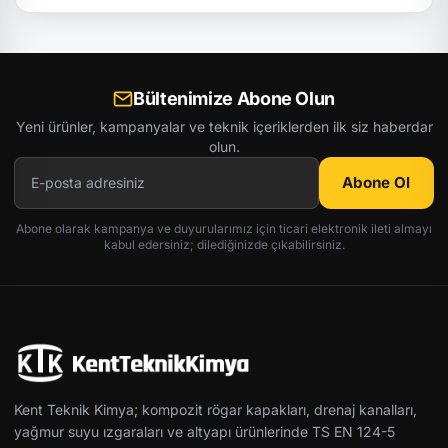
Bültenimize Abone Olun
Yeni ürünler, kampanyalar ve teknik içeriklerden ilk siz haberdar
olun.
Abone Ol
Abone olarak kampanya ve duyurularımız için ticari elektronik ileti almayı
kabul edersiniz; dilediğinizde çıkabilirsiniz.
Kent Teknik Kimya; kompozit rögar kapakları, drenaj kanalları,
yağmur suyu ızgaraları ve altyapı ürünlerinde TS EN 124-5