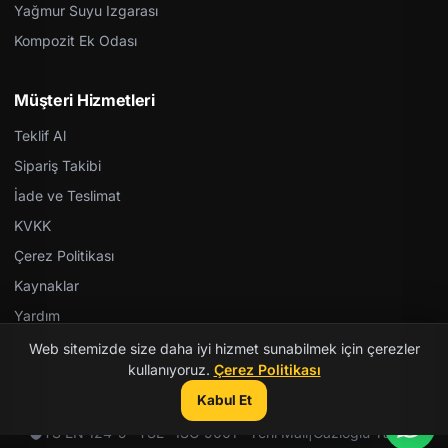
Yağmur Suyu Izgarası
Kompozit Ek Odası
Müşteri Hizmetleri
Teklif Al
Sipariş Takibi
İade ve Teslimat
KVKK
Çerez Politikası
Kaynaklar
Yardım
Web sitemizde size daha iyi hizmet sunabilmek için çerezler
kullanıyoruz.
Çerez Politikası
Kabul Et
© 2026 Kent Teknik Kimya. Tüm hakları saklıdır.
TS EN 124-5 · TSE · ISO 9001 · Yerli Malı
|
Gazioğlu Yazılım