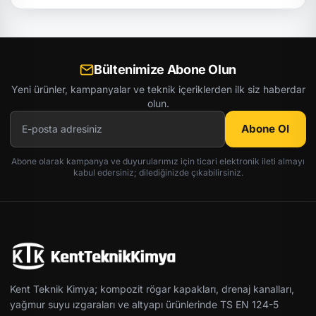
Bültenimize Abone Olun
Yeni ürünler, kampanyalar ve teknik içeriklerden ilk siz haberdar
olun.
Abone Ol
Abone olarak kampanya ve duyurularımız için ticari elektronik ileti almayı
kabul edersiniz; dilediğinizde çıkabilirsiniz.
Kent Teknik Kimya; kompozit rögar kapakları, drenaj kanalları,
yağmur suyu ızgaraları ve altyapı ürünlerinde TS EN 124-5