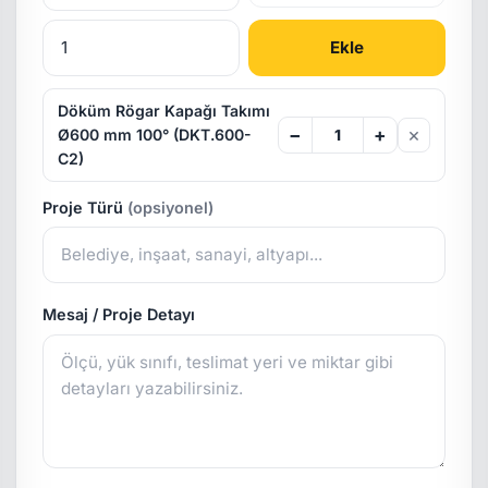
Ekle
Döküm Rögar Kapağı Takımı
×
−
+
Ø600 mm 100° (DKT.600-
C2)
Proje Türü
(opsiyonel)
Mesaj / Proje Detayı