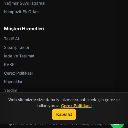
Yağmur Suyu Izgarası
Kompozit Ek Odası
Müşteri Hizmetleri
Teklif Al
Sipariş Takibi
İade ve Teslimat
KVKK
Çerez Politikası
Kaynaklar
Yardım
Web sitemizde size daha iyi hizmet sunabilmek için çerezler
kullanıyoruz.
Çerez Politikası
Kabul Et
© 2026 Kent Teknik Kimya. Tüm hakları saklıdır.
TS EN 124-5 · TSE · ISO 9001 · Yerli Malı
|
Gazioğlu Yazılım