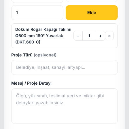
Ekle
Döküm Rögar Kapağı Takımı
×
−
+
Ø600 mm 180° Yuvarlak
(DKT.600-C)
Proje Türü
(opsiyonel)
Mesaj / Proje Detayı