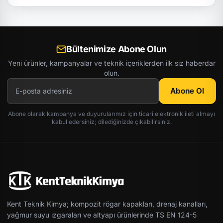
Bültenimize Abone Olun
Yeni ürünler, kampanyalar ve teknik içeriklerden ilk siz haberdar
olun.
Abone Ol
Abone olarak kampanya ve duyurularımız için ticari elektronik ileti almayı
kabul edersiniz; dilediğinizde çıkabilirsiniz.
Kent Teknik Kimya; kompozit rögar kapakları, drenaj kanalları,
yağmur suyu ızgaraları ve altyapı ürünlerinde TS EN 124-5