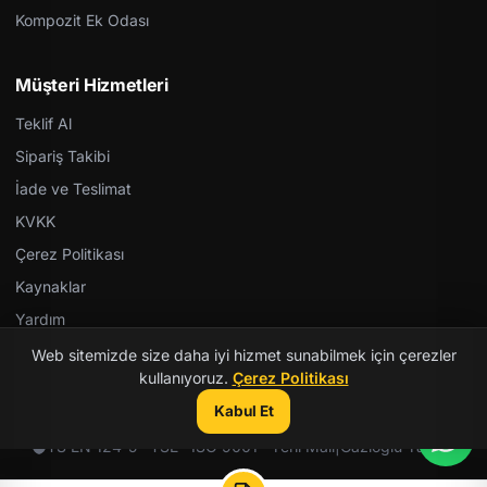
Kompozit Ek Odası
Müşteri Hizmetleri
Teklif Al
Sipariş Takibi
İade ve Teslimat
KVKK
Çerez Politikası
Kaynaklar
Yardım
Web sitemizde size daha iyi hizmet sunabilmek için çerezler
kullanıyoruz.
Çerez Politikası
Kabul Et
© 2026 Kent Teknik Kimya. Tüm hakları saklıdır.
TS EN 124-5 · TSE · ISO 9001 · Yerli Malı
|
Gazioğlu Yazılım