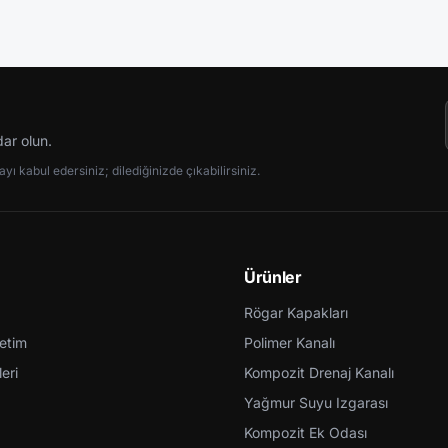
dar olun.
ı kabul edersiniz; dilediğinizde çıkabilirsiniz.
Ürünler
Rögar Kapakları
retim
Polimer Kanalı
eri
Kompozit Drenaj Kanalı
Yağmur Suyu Izgarası
Kompozit Ek Odası