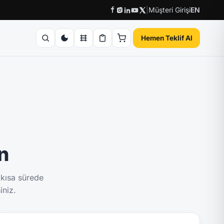
|
Müşteri Girişi
EN
Hemen Teklif Al
ın
 kısa sürede
iniz.