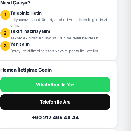
Nasıl Çalışır?
Talebinizi iletin
1
İhtiyacınız olan ürünleri, adetleri ve iletişim bilgilerinizi
girin.
Teklifi hazırlayalım
2
Teknik ekibimiz en uygun ürün ve fiyatı belirlesin.
Yanıt alın
3
Detaylı teklifimizi telefon veya e-posta ile iletelim.
Hemen İletişime Geçin
WhatsApp ile Yaz
Telefon ile Ara
+90 212 495 44 44