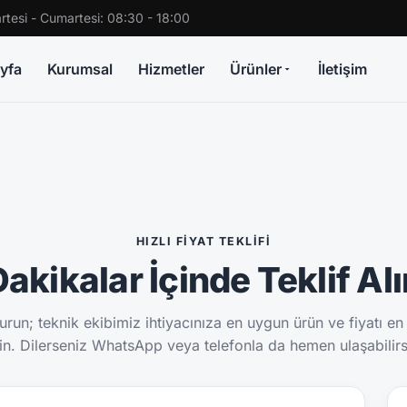
rtesi - Cumartesi: 08:30 - 18:00
yfa
Kurumsal
Hizmetler
Ürünler
İletişim
HIZLI FIYAT TEKLIFI
akikalar İçinde Teklif Al
run; teknik ekibimiz ihtiyacınıza en uygun ürün ve fiyatı en
sin. Dilerseniz WhatsApp veya telefonla da hemen ulaşabilirs