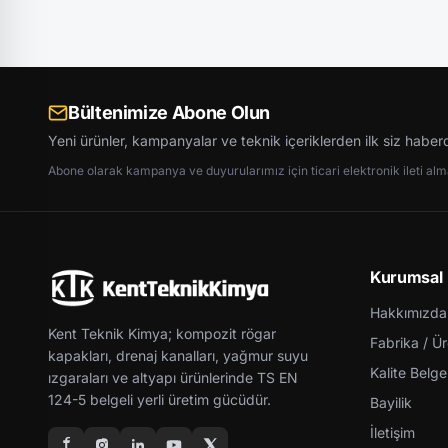
Bültenimize Abone Olun
Yeni ürünler, kampanyalar ve teknik içeriklerden ilk siz haber
Abone olarak kampanya ve duyurularımız için ticari elektronik ileti almay
Kurumsal
Hakkımızda
Kent Teknik Kimya; kompozit rögar
Fabrika / Ü
kapakları, drenaj kanalları, yağmur suyu
Kalite Belgel
ızgaraları ve altyapı ürünlerinde TS EN
124-5 belgeli yerli üretim gücüdür.
Bayilik
İletişim