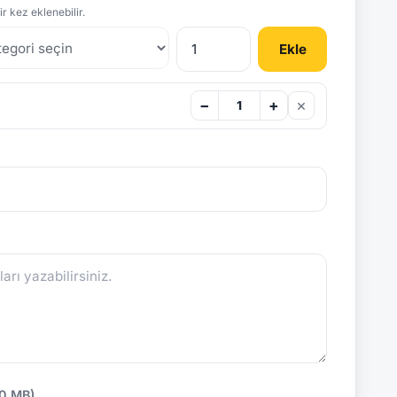
r kez eklenebilir.
Ekle
×
−
+
10 MB)