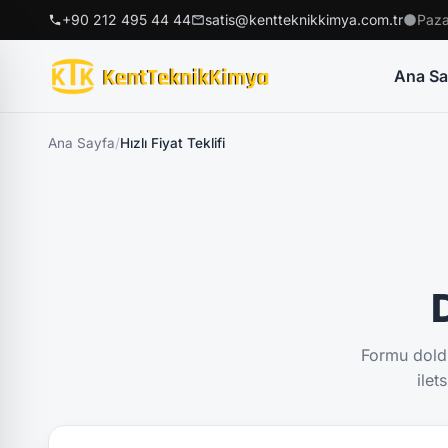
+90 212 495 44 44
satis@kentteknikkimya.com.tr
Paza
Ana Sa
Ana Sayfa
/
Hızlı Fiyat Teklifi
D
Formu doldu
ilet