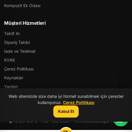
Kompozit Ek Odası
Müşteri Hizmetleri
Teklif Al
Sipariş Takibi
İade ve Teslimat
KVKK
Çerez Politikası
Kaynaklar
Yardım
Web sitemizde size daha iyi hizmet sunabilmek için çerezler
kullanıyoruz.
Çerez Politikası
Kabul Et
© 2026 Kent Teknik Kimya. Tüm hakları saklıdır.
TS EN 124-5 · TSE · ISO 9001 · Yerli Malı
|
Gazioğlu Yazılım