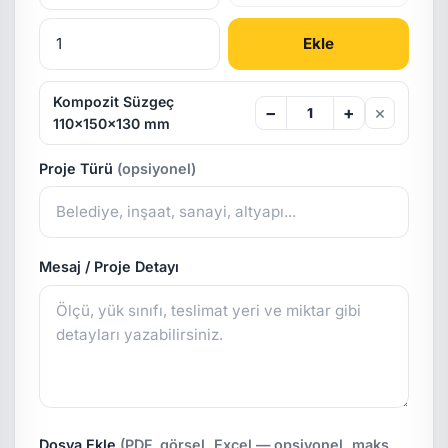
Ekle
Kompozit Süzgeç
×
−
+
110x150x130 mm
Proje Türü
(opsiyonel)
Mesaj / Proje Detayı
Dosya Ekle
(PDF, görsel, Excel — opsiyonel, maks.