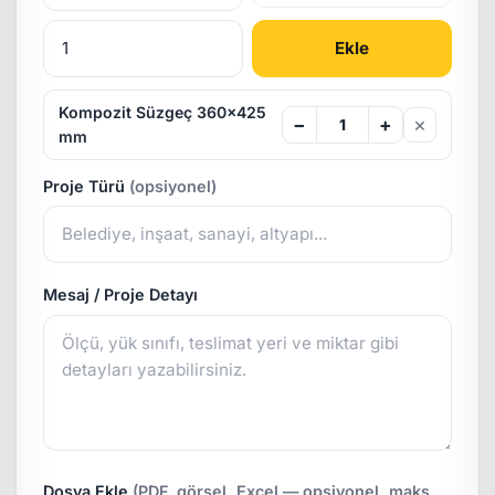
Ekle
Kompozit Süzgeç 360x425
×
−
+
mm
Proje Türü
(opsiyonel)
Mesaj / Proje Detayı
Dosya Ekle
(PDF, görsel, Excel — opsiyonel, maks.