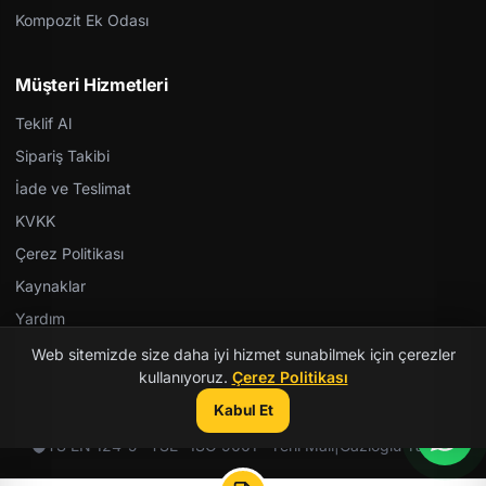
Kompozit Ek Odası
Müşteri Hizmetleri
Teklif Al
Sipariş Takibi
İade ve Teslimat
KVKK
Çerez Politikası
Kaynaklar
Yardım
Web sitemizde size daha iyi hizmet sunabilmek için çerezler
kullanıyoruz.
Çerez Politikası
Kabul Et
© 2026 Kent Teknik Kimya. Tüm hakları saklıdır.
TS EN 124-5 · TSE · ISO 9001 · Yerli Malı
|
Gazioğlu Yazılım