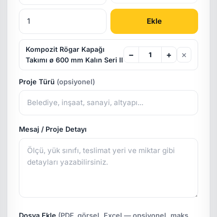
Ekle
Kompozit Rögar Kapağı
×
−
+
Takımı ø 600 mm Kalın Seri II
Proje Türü
(opsiyonel)
Mesaj / Proje Detayı
Dosya Ekle
(PDF, görsel, Excel — opsiyonel, maks.