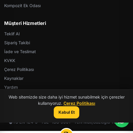
Kompozit Ek Odası
Müşteri Hizmetleri
Teklif Al
Sipariş Takibi
İade ve Teslimat
KVKK
Çerez Politikası
Kaynaklar
Yardım
Web sitemizde size daha iyi hizmet sunabilmek için çerezler
kullanıyoruz.
Çerez Politikası
Kabul Et
© 2026 Kent Teknik Kimya. Tüm hakları saklıdır.
TS EN 124-5 · TSE · ISO 9001 · Yerli Malı
|
Gazioğlu Yazılım