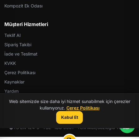
Kompozit Ek Odası
Müşteri Hizmetleri
Teklif Al
Sipariş Takibi
İade ve Teslimat
KVKK
Çerez Politikası
Kaynaklar
Yardım
Web sitemizde size daha iyi hizmet sunabilmek için çerezler
kullanıyoruz.
Çerez Politikası
Kabul Et
© 2026 Kent Teknik Kimya. Tüm hakları saklıdır.
TS EN 124-5 · TSE · ISO 9001 · Yerli Malı
|
Gazioğlu Yazılım