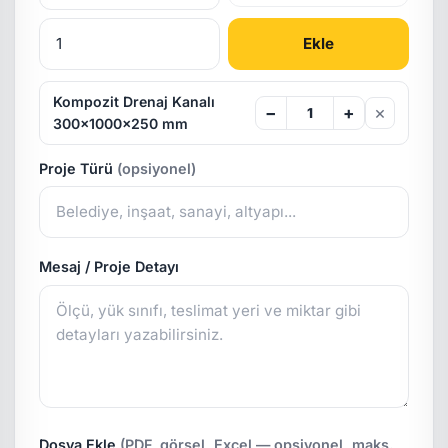
Ekle
Kompozit Drenaj Kanalı
×
−
+
300x1000x250 mm
Proje Türü
(opsiyonel)
Mesaj / Proje Detayı
Dosya Ekle
(PDF, görsel, Excel — opsiyonel, maks.