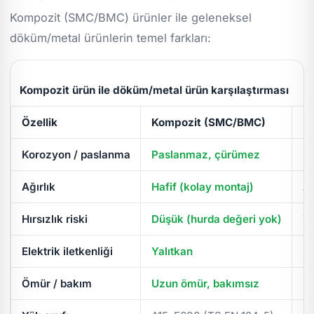
Kompozit (SMC/BMC) ürünler ile geleneksel
döküm/metal ürünlerin temel farkları:
Kompozit ürün ile döküm/metal ürün karşılaştırması
Özellik
Kompozit (SMC/BMC)
D
Korozyon / paslanma
Paslanmaz, çürümez
Pa
Ağırlık
Hafif (kolay montaj)
Ağ
Hırsızlık riski
Düşük (hurda değeri yok)
Yü
Elektrik iletkenliği
Yalıtkan
İl
Ömür / bakım
Uzun ömür, bakımsız
Pe