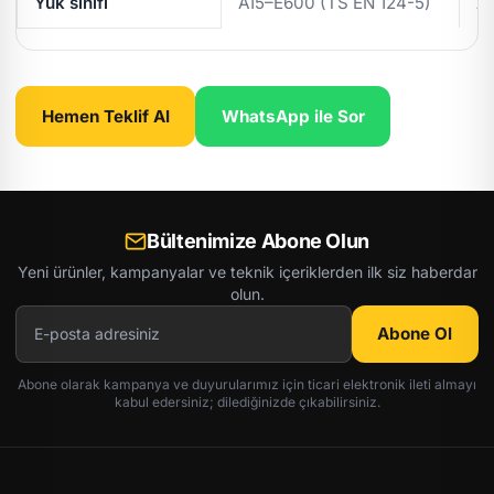
Yük sınıfı
A15–E600 (TS EN 124-5)
A
Hemen Teklif Al
WhatsApp ile Sor
Bültenimize Abone Olun
Yeni ürünler, kampanyalar ve teknik içeriklerden ilk siz haberdar
olun.
Abone Ol
Abone olarak kampanya ve duyurularımız için ticari elektronik ileti almayı
kabul edersiniz; dilediğinizde çıkabilirsiniz.