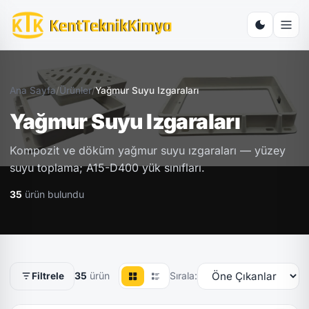
Ana Sayfa
/
Ürünler
/
Yağmur Suyu Izgaraları
Yağmur Suyu Izgaraları
Kompozit ve döküm yağmur suyu ızgaraları — yüzey
suyu toplama; A15-D400 yük sınıfları.
35
ürün bulundu
35
ürün
Sırala:
Filtrele