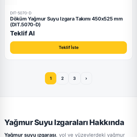
DIT-5070-D
Döküm Yağmur Suyu Izgara Takımı 450x525 mm
(DIT.5070-D)
Teklif Al
Teklif İste
1
2
3
›
Yağmur Suyu Izgaraları Hakkında
Yağmur suyu ızgarası
, yol ve yüzeylerdeki yağmur