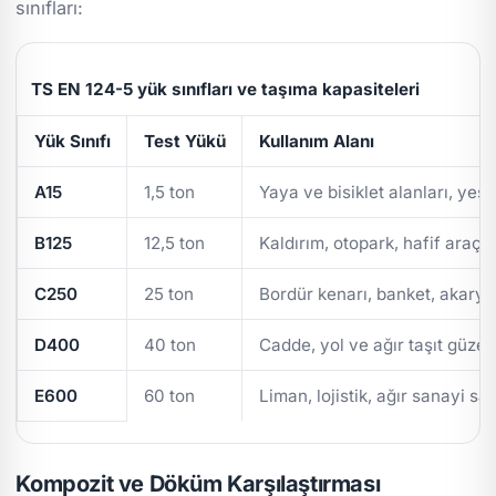
sınıfları:
TS EN 124-5 yük sınıfları ve taşıma kapasiteleri
Yük Sınıfı
Test Yükü
Kullanım Alanı
A15
1,5 ton
Yaya ve bisiklet alanları, yeşi
B125
12,5 ton
Kaldırım, otopark, hafif araç t
C250
25 ton
Bordür kenarı, banket, akarya
D400
40 ton
Cadde, yol ve ağır taşıt güzer
E600
60 ton
Liman, lojistik, ağır sanayi sa
Kompozit ve Döküm Karşılaştırması