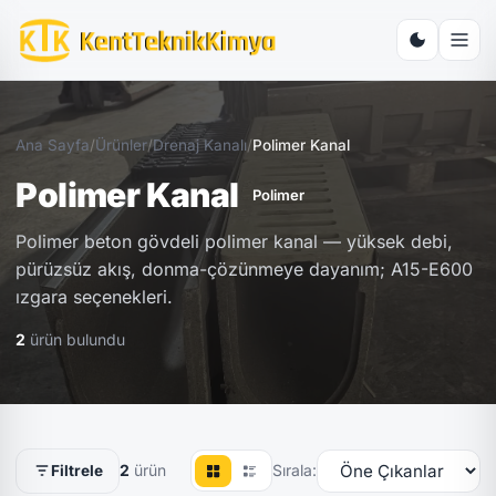
Ana Sayfa
/
Ürünler
/
Drenaj Kanalı
/
Polimer Kanal
Polimer Kanal
Polimer
Polimer beton gövdeli polimer kanal — yüksek debi,
pürüzsüz akış, donma-çözünmeye dayanım; A15-E600
ızgara seçenekleri.
2
ürün bulundu
2
ürün
Sırala:
Filtrele