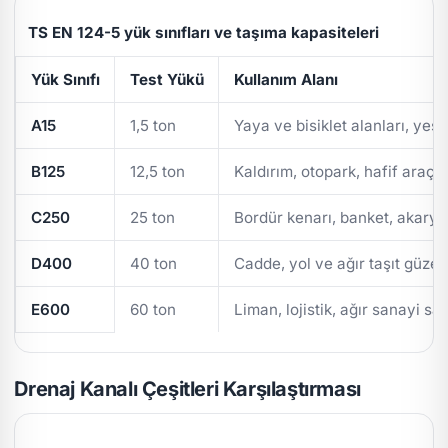
TS EN 124-5 yük sınıfları ve taşıma kapasiteleri
Yük Sınıfı
Test Yükü
Kullanım Alanı
A15
1,5 ton
Yaya ve bisiklet alanları, yeşi
B125
12,5 ton
Kaldırım, otopark, hafif araç t
C250
25 ton
Bordür kenarı, banket, akarya
D400
40 ton
Cadde, yol ve ağır taşıt güzer
E600
60 ton
Liman, lojistik, ağır sanayi sa
Drenaj Kanalı Çeşitleri Karşılaştırması