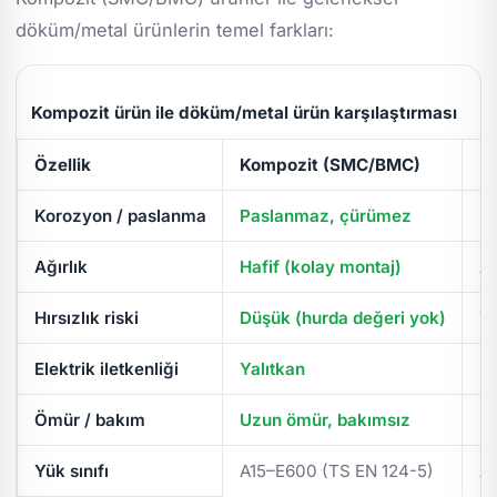
döküm/metal ürünlerin temel farkları:
Kompozit ürün ile döküm/metal ürün karşılaştırması
Özellik
Kompozit (SMC/BMC)
D
Korozyon / paslanma
Paslanmaz, çürümez
Pa
Ağırlık
Hafif (kolay montaj)
Ağ
Hırsızlık riski
Düşük (hurda değeri yok)
Yü
Elektrik iletkenliği
Yalıtkan
İl
Ömür / bakım
Uzun ömür, bakımsız
Pe
Yük sınıfı
A15–E600 (TS EN 124-5)
A