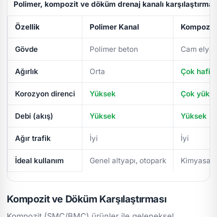
Polimer, kompozit ve döküm drenaj kanalı karşılaştırmas
Özellik
Polimer Kanal
Kompozit 
Gövde
Polimer beton
Cam elyaf
Ağırlık
Orta
Çok hafif
Korozyon direnci
Yüksek
Çok yüks
Debi (akış)
Yüksek
Yüksek
Ağır trafik
İyi
İyi
İdeal kullanım
Genel altyapı, otopark
Kimyasal/
Kompozit ve Döküm Karşılaştırması
Kompozit (SMC/BMC) ürünler ile geleneksel