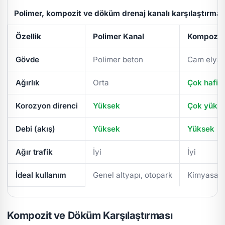
Polimer, kompozit ve döküm drenaj kanalı karşılaştırmas
Özellik
Polimer Kanal
Kompozit 
Gövde
Polimer beton
Cam elyaf
Ağırlık
Orta
Çok hafif
Korozyon direnci
Yüksek
Çok yüks
Debi (akış)
Yüksek
Yüksek
Ağır trafik
İyi
İyi
İdeal kullanım
Genel altyapı, otopark
Kimyasal/
Kompozit ve Döküm Karşılaştırması