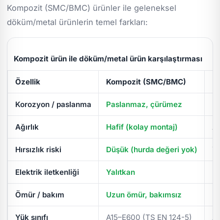
Kompozit (SMC/BMC) ürünler ile geleneksel
döküm/metal ürünlerin temel farkları:
Kompozit ürün ile döküm/metal ürün karşılaştırması
Özellik
Kompozit (SMC/BMC)
D
Korozyon / paslanma
Paslanmaz, çürümez
Pa
Ağırlık
Hafif (kolay montaj)
Ağ
Hırsızlık riski
Düşük (hurda değeri yok)
Yü
Elektrik iletkenliği
Yalıtkan
İl
Ömür / bakım
Uzun ömür, bakımsız
Pe
Yük sınıfı
A15–E600 (TS EN 124-5)
A