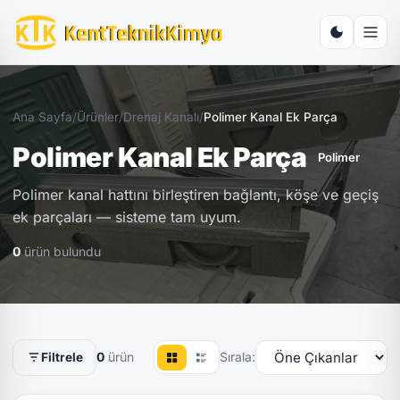
Ana Sayfa
/
Ürünler
/
Drenaj Kanalı
/
Polimer Kanal Ek Parça
Polimer Kanal Ek Parça
Polimer
Polimer kanal hattını birleştiren bağlantı, köşe ve geçiş
ek parçaları — sisteme tam uyum.
0
ürün bulundu
0
ürün
Sırala:
Filtrele