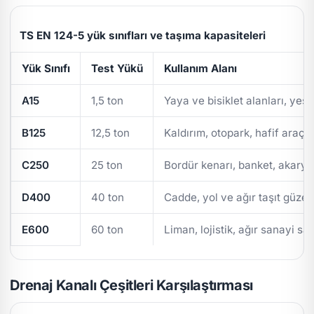
TS EN 124-5 yük sınıfları ve taşıma kapasiteleri
Yük Sınıfı
Test Yükü
Kullanım Alanı
A15
1,5 ton
Yaya ve bisiklet alanları, yeşi
B125
12,5 ton
Kaldırım, otopark, hafif araç t
C250
25 ton
Bordür kenarı, banket, akarya
D400
40 ton
Cadde, yol ve ağır taşıt güzer
E600
60 ton
Liman, lojistik, ağır sanayi sa
Drenaj Kanalı Çeşitleri Karşılaştırması