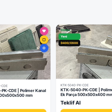
Stokta
Yeni
D400/E600
KTK-5040-PK-CDE
K-CDE
KTK-5040-PK-CDE | Polime
PK-CDE | Polimer Kanal
Ek Parça 500x500x400 m
 500x500x500 mm
l
Teklif Al