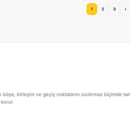
1
2
3
›
n köşe, birleşim ve geçiş noktalarını sızdırmaz biçimde 
korur.