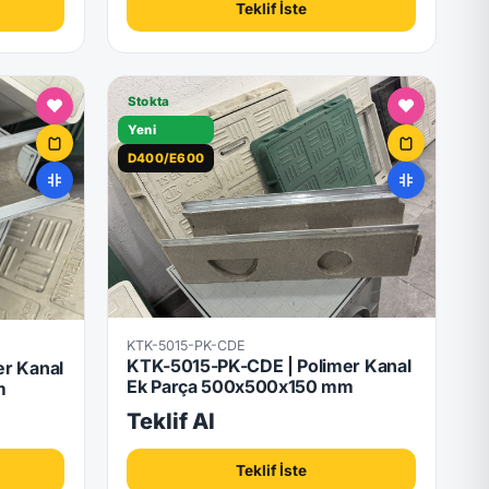
Teklif İste
Stokta
Yeni
D400/E600
KTK-5015-PK-CDE
KTK-5015-PK-CDE | Polimer Kanal
r Kanal
Ek Parça 500x500x150 mm
m
Teklif Al
Teklif İste