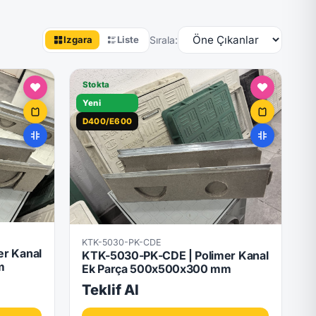
Sırala:
Izgara
Liste
Stokta
Yeni
D400/E600
KTK-5030-PK-CDE
r Kanal
KTK-5030-PK-CDE | Polimer Kanal
m
Ek Parça 500x500x300 mm
Teklif Al