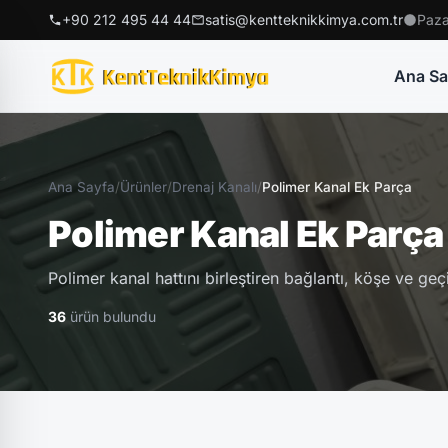
+90 212 495 44 44
satis@kentteknikkimya.com.tr
Paza
Ana Sa
Ana Sayfa
/
Ürünler
/
Drenaj Kanalı
/
Polimer Kanal Ek Parça
Polimer Kanal Ek Parça
Polimer kanal hattını birleştiren bağlantı, köşe ve g
36
ürün bulundu