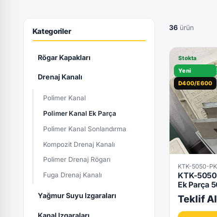
36
ürün
Kategoriler
Rögar Kapakları
Stokta
Yeni
Drenaj Kanalı
D400/E600
Polimer Kanal
Polimer Kanal Ek Parça
Polimer Kanal Sonlandırma
Kompozit Drenaj Kanalı
Polimer Drenaj Rögarı
KTK-5050-P
KTK-5050-
Fuga Drenaj Kanalı
Ek Parça
Yağmur Suyu Izgaraları
Teklif A
Kanal Izgaraları