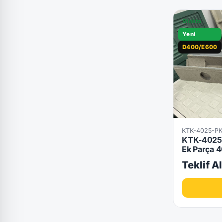
Stokta
Yeni
D400/E600
KTK-4025-P
KTK-4025-
Ek Parça
Teklif A