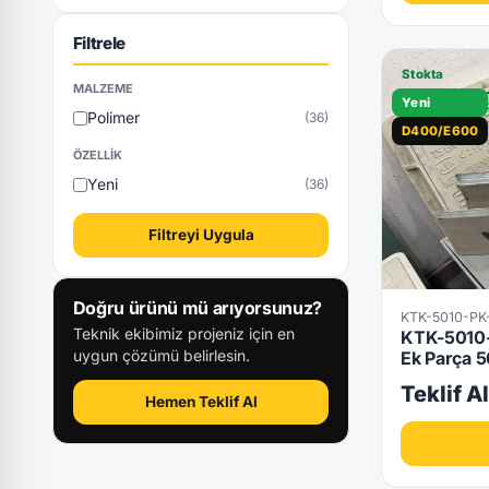
Filtrele
Stokta
MALZEME
Yeni
Polimer
(36)
D400/E600
ÖZELLIK
Yeni
(36)
Filtreyi Uygula
Doğru ürünü mü arıyorsunuz?
KTK-5010-P
Teknik ekibimiz projeniz için en
KTK-5010-
uygun çözümü belirlesin.
Ek Parça
Teklif A
Hemen Teklif Al