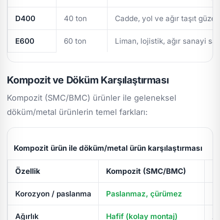
D400
40 ton
Cadde, yol ve ağır taşıt güzer
E600
60 ton
Liman, lojistik, ağır sanayi sa
Kompozit ve Döküm Karşılaştırması
Kompozit (SMC/BMC) ürünler ile geleneksel
döküm/metal ürünlerin temel farkları:
Kompozit ürün ile döküm/metal ürün karşılaştırması
Özellik
Kompozit (SMC/BMC)
D
Korozyon / paslanma
Paslanmaz, çürümez
Pa
Ağırlık
Hafif (kolay montaj)
Ağ