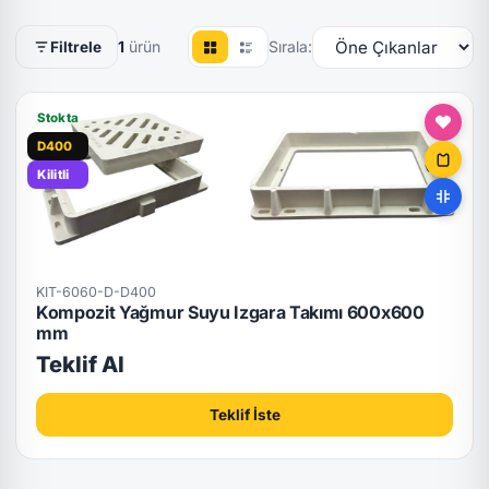
1
ürün
Sırala:
Filtrele
Stokta
D400
Kilitli
KIT-6060-D-D400
Kompozit Yağmur Suyu Izgara Takımı 600x600
mm
Teklif Al
Teklif İste