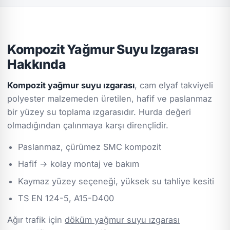
Kompozit Yağmur Suyu Izgarası
Hakkında
Kompozit yağmur suyu ızgarası
, cam elyaf takviyeli
polyester malzemeden üretilen, hafif ve paslanmaz
bir yüzey su toplama ızgarasıdır. Hurda değeri
olmadığından çalınmaya karşı dirençlidir.
Paslanmaz, çürümez SMC kompozit
Hafif → kolay montaj ve bakım
Kaymaz yüzey seçeneği, yüksek su tahliye kesiti
TS EN 124-5, A15-D400
Ağır trafik için
döküm yağmur suyu ızgarası