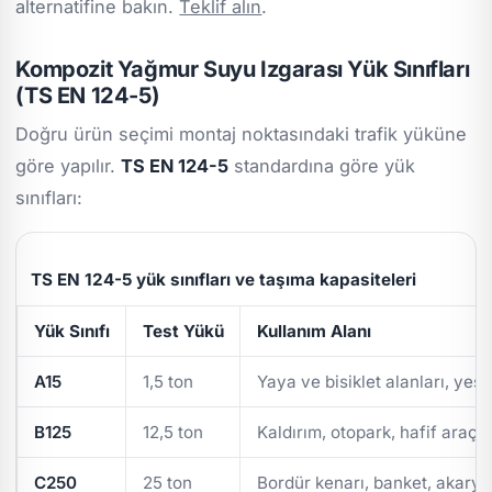
alternatifine bakın.
Teklif alın
.
Kompozit Yağmur Suyu Izgarası Yük Sınıfları
(TS EN 124-5)
Doğru ürün seçimi montaj noktasındaki trafik yüküne
göre yapılır.
TS EN 124-5
standardına göre yük
sınıfları:
TS EN 124-5 yük sınıfları ve taşıma kapasiteleri
Yük Sınıfı
Test Yükü
Kullanım Alanı
A15
1,5 ton
Yaya ve bisiklet alanları, yeşi
B125
12,5 ton
Kaldırım, otopark, hafif araç t
C250
25 ton
Bordür kenarı, banket, akarya