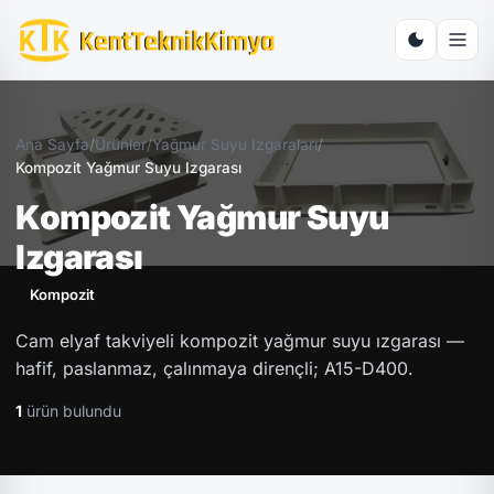
Ana Sayfa
/
Ürünler
/
Yağmur Suyu Izgaraları
/
Kompozit Yağmur Suyu Izgarası
Kompozit Yağmur Suyu
Izgarası
Kompozit
Cam elyaf takviyeli kompozit yağmur suyu ızgarası —
hafif, paslanmaz, çalınmaya dirençli; A15-D400.
1
ürün bulundu