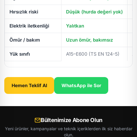
Hırsızlık riski
Düşük (hurda değeri yok)
Yü
Elektrik iletkenliği
Yalıtkan
İl
Ömür / bakım
Uzun ömür, bakımsız
Pe
Yük sınıfı
A15–E600 (TS EN 124-5)
A
Hemen Teklif Al
WhatsApp ile Sor
Bültenimize Abone Olun
Yeni ürünler, kampanyalar ve teknik içeriklerden ilk siz haberdar
olun.