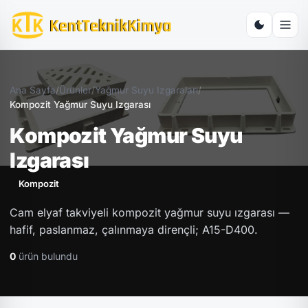
Ana Sayfa
/
Ürünler
/
Yağmur Suyu Izgaraları
/
Kompozit Yağmur Suyu Izgarası
Kompozit Yağmur Suyu
Izgarası
Kompozit
Cam elyaf takviyeli kompozit yağmur suyu ızgarası —
hafif, paslanmaz, çalınmaya dirençli; A15-D400.
0
ürün bulundu