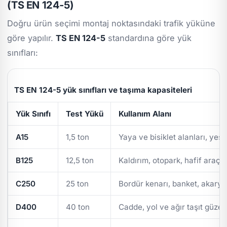
(TS EN 124-5)
Doğru ürün seçimi montaj noktasındaki trafik yüküne
göre yapılır.
TS EN 124-5
standardına göre yük
sınıfları:
TS EN 124-5 yük sınıfları ve taşıma kapasiteleri
Yük Sınıfı
Test Yükü
Kullanım Alanı
A15
1,5 ton
Yaya ve bisiklet alanları, yeşi
B125
12,5 ton
Kaldırım, otopark, hafif araç t
C250
25 ton
Bordür kenarı, banket, akarya
D400
40 ton
Cadde, yol ve ağır taşıt güzer