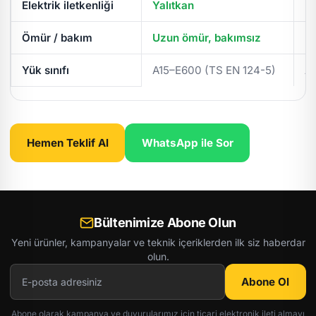
Elektrik iletkenliği
Yalıtkan
İl
Ömür / bakım
Uzun ömür, bakımsız
Pe
Yük sınıfı
A15–E600 (TS EN 124-5)
A
Hemen Teklif Al
WhatsApp ile Sor
Bültenimize Abone Olun
Yeni ürünler, kampanyalar ve teknik içeriklerden ilk siz haberdar
olun.
Abone Ol
Abone olarak kampanya ve duyurularımız için ticari elektronik ileti almayı