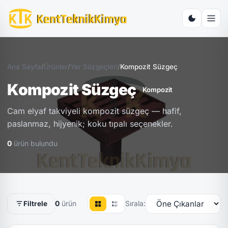
Ana Sayfa
/
Ürünler
/
Yer Süzgeçleri
/
Kompozit Süzgeç
Kompozit Süzgeç
Kompozit
Cam elyaf takviyeli kompozit süzgeç — hafif,
paslanmaz, hijyenik; koku tıpalı seçenekler.
0
ürün bulundu
0
ürün
Sırala:
Filtrele