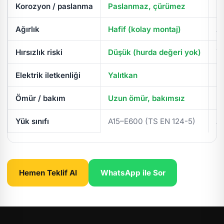
Korozyon / paslanma
Paslanmaz, çürümez
Pa
Ağırlık
Hafif (kolay montaj)
Ağ
Hırsızlık riski
Düşük (hurda değeri yok)
Yü
Elektrik iletkenliği
Yalıtkan
İl
Ömür / bakım
Uzun ömür, bakımsız
Pe
Yük sınıfı
A15–E600 (TS EN 124-5)
A
Hemen Teklif Al
WhatsApp ile Sor