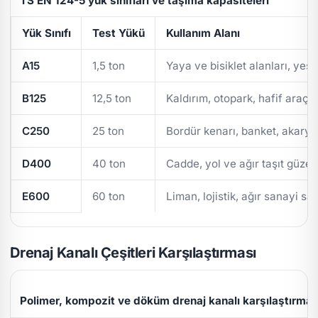
TS EN 124-5 yük sınıfları ve taşıma kapasiteleri
Yük Sınıfı
Test Yükü
Kullanım Alanı
A15
1,5 ton
Yaya ve bisiklet alanları, yeşi
B125
12,5 ton
Kaldırım, otopark, hafif araç t
C250
25 ton
Bordür kenarı, banket, akarya
D400
40 ton
Cadde, yol ve ağır taşıt güzer
E600
60 ton
Liman, lojistik, ağır sanayi sa
Drenaj Kanalı Çeşitleri Karşılaştırması
Polimer, kompozit ve döküm drenaj kanalı karşılaştırmas