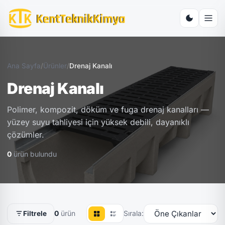
Ana Sayfa
/
Ürünler
/
Drenaj Kanalı
Drenaj Kanalı
Polimer, kompozit, döküm ve fuga drenaj kanalları —
yüzey suyu tahliyesi için yüksek debili, dayanıklı
çözümler.
0
ürün bulundu
0
ürün
Sırala:
Filtrele