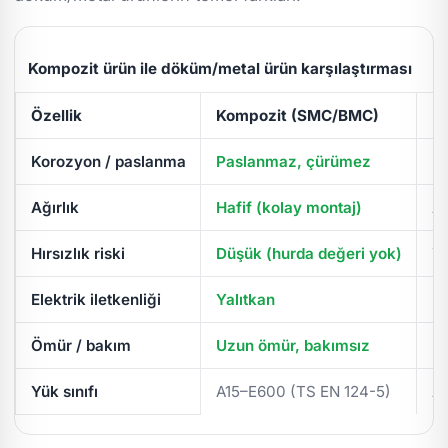
Kompozit ürün ile döküm/metal ürün karşılaştırması
Özellik
Kompozit (SMC/BMC)
D
Korozyon / paslanma
Paslanmaz, çürümez
Pa
Ağırlık
Hafif (kolay montaj)
Ağ
Hırsızlık riski
Düşük (hurda değeri yok)
Yü
Elektrik iletkenliği
Yalıtkan
İl
Ömür / bakım
Uzun ömür, bakımsız
Pe
Yük sınıfı
A15–E600 (TS EN 124-5)
A