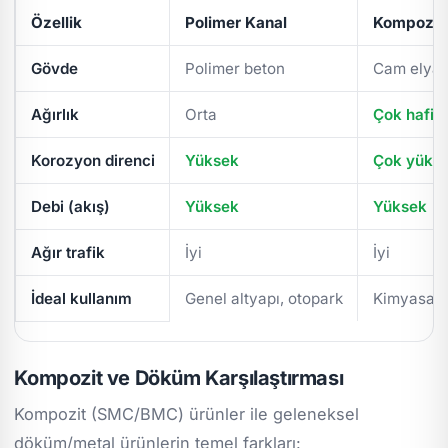
Özellik
Polimer Kanal
Kompozit 
Gövde
Polimer beton
Cam elyaf
Ağırlık
Orta
Çok hafif
Korozyon direnci
Yüksek
Çok yüks
Debi (akış)
Yüksek
Yüksek
Ağır trafik
İyi
İyi
İdeal kullanım
Genel altyapı, otopark
Kimyasal/
Kompozit ve Döküm Karşılaştırması
Kompozit (SMC/BMC) ürünler ile geleneksel
döküm/metal ürünlerin temel farkları: