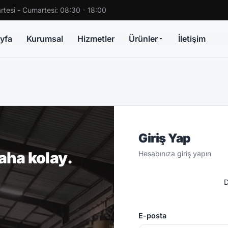
rtesi - Cumartesi: 08:30 - 18:00
yfa
Kurumsal
Hizmetler
Ürünler
İletişim
Giriş Yap
daha kolay.
Hesabınıza giriş yapın
D
E-posta