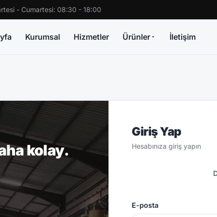
rtesi - Cumartesi: 08:30 - 18:00
yfa
Kurumsal
Hizmetler
Ürünler
İletişim
Giriş Yap
daha kolay.
Hesabınıza giriş yapın
D
E-posta